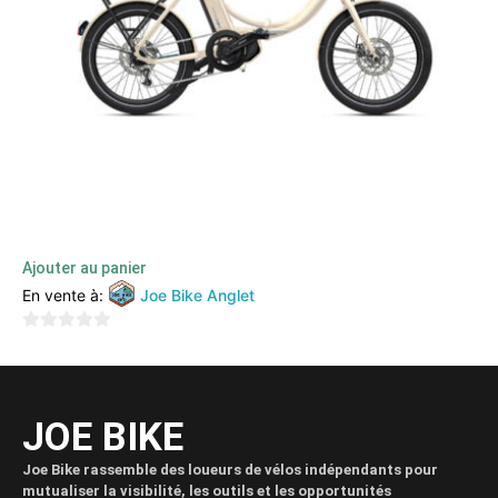
O2Feel – iPeps
2699,00
€
1759,00
€
TTC
Ajouter au panier
En vente à:
Joe Bike Anglet
0
sur
5
JOE BIKE
Joe Bike rassemble des loueurs de vélos indépendants pour
mutualiser la visibilité, les outils et les opportunités