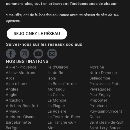
commerciales, tout en préservant l’indépendance de chacun.
*Joe Bike, n°1 de la location en France avec un réseau de plus de 100
agences.
REJOIGNEZ LE RÉSEAU
Suivez-nous sur les réseaux sociaux
NOS DESTINATIONS
Aix-en-Provence
Ile d'Oléron
Morzine
Albiez-Montrond
Ile de Ré
Notre Dame de
Allos
Isola
Bellecombe
Alpe d'huez
La Boissière-de-
Palavas-les-Flots
Angles
Montaigu
Peyragudes
Anglet
La Clusaz
Piau-Engaly
Arcachon
La Mongie
Prapoutel
Arêches-Beaufort
La Plagne
Propriano
Arvieux
La Rosière
Puy-Saint-Vincent
Auris-en-Oisans
La Teste-de-Buch
Quillan
Barcelonnette
La Tranche-sur-
Saint-Jean-de-Sixt
Barèges
Mer
Saint-Lary-Soulan