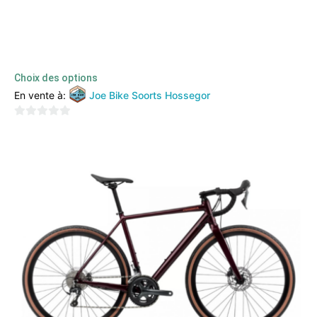
Orbea – Alma Oiz M30
3999,00
€
2999,00
€
TTC
Choix des options
En vente à:
Joe Bike Soorts Hossegor
0
sur
5