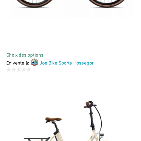
Orbea – Vector
1530,00
€
1099,00
€
TTC
Choix des options
En vente à:
Joe Bike Soorts Hossegor
0
sur
5