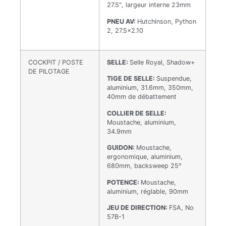
27.5″, largeur interne 23mm
PNEU AV:
Hutchinson, Python
2, 27.5×2.10
COCKPIT / POSTE
SELLE:
Selle Royal, Shadow+
DE PILOTAGE
TIGE DE SELLE:
Suspendue,
aluminium, 31.6mm, 350mm,
40mm de débattement
COLLIER DE SELLE:
Moustache, aluminium,
34.9mm
GUIDON:
Moustache,
ergonomique, aluminium,
680mm, backsweep 25°
POTENCE:
Moustache,
aluminium, réglable, 90mm
JEU DE DIRECTION:
FSA, No
57B-1