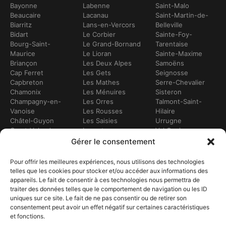
Bayonne
Labenne
Saint-Malo
Beaucaire
Lacanau
Saint-Martin-de-
Biarritz
Lans-en-Vercors
Belleville
Bidart
Le Corbier
Sainte-Foy-
Bourg-Saint-
Le Grand-Bornand
Tarentaise
Maurice
Le Lioran
Sainte-Maxime
Briançon
Les Deux Alpes
Samoëns
Cap Ferret
Les Gets
Seignosse
Capbreton
Les Mathes
Serre-Chevalier
Chamonix
Les Ménuires
Sisteron
Champagny-en-
Les Orres
Talmont-Saint-
Vanoise
Les Rousses
Hilaire
Châtel-Guyon
Les Saisies
Urrugne
Crest-Voland
Leucate
Val Cenis
Dévoluy
Lézignan-
Val d’Isère
Gérer le consentement
Dinan
Corbières
Val Thorens
Embrun
Loudenvielle
Valberg
Pour offrir les meilleures expériences, nous utilisons des technologies
Flumet
Luchon
Vars
telles que les cookies pour stocker et/ou accéder aux informations des
Frontignan
Luz-Saint-Sauveur
Vendays-
appareils. Le fait de consentir à ces technologies nous permettra de
Gourette
Marennes
Montalivet
traiter des données telles que le comportement de navigation ou les ID
Gruissan
Marseille
Villard-de-Lans
uniques sur ce site. Le fait de ne pas consentir ou de retirer son
Hendaye
Méribel
Villarodin-Bourget
consentement peut avoir un effet négatif sur certaines caractéristiques
et fonctions.
Hossegor
Moliets-et-Mâa