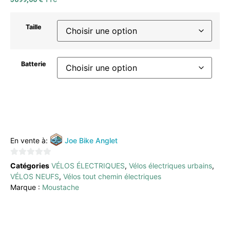
TTC
Taille
Batterie
AJOUTER AU PANIER
En vente à:
Joe Bike Anglet
0
Catégories
VÉLOS ÉLECTRIQUES
,
Vélos électriques urbains
,
sur
VÉLOS NEUFS
,
Vélos tout chemin électriques
5
Marque :
Moustache