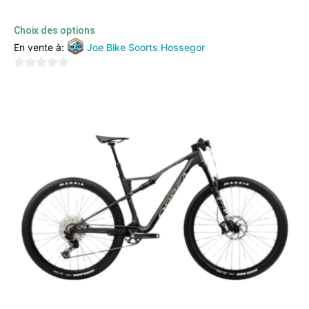
4999,00
€
3499,00
€
TTC
Choix des options
En vente à:
Joe Bike Soorts Hossegor
0
sur
5