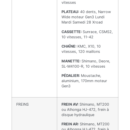
vitesses
PLATEAU:
40 dents, Narrow
Wide moteur Gen3 Lundi
Mardi Samedi 28 Xroad
CASSETTE:
Sunrace, CSMS2,
10 vitesses, 11-42
CHAÎNE:
KMC, X10, 10
vitesses, 120 maillons
MANETTE:
Shimano, Deore,
SL-M4100-R, 10 vitesses
PÉDALIER:
Moustache,
aluminium, 170mm moteur
Gen3
FREINS
FREIN AV:
Shimano, MT200
ou Alhonga HJ-472, frein à
disque hydraulique
FREIN AR:
Shimano, MT200
ou Alhonga HJ-472, frein à