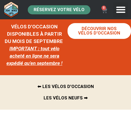
0
RÉSERVEZ VOTRE VÉLO
VÉLOS D’OCCASION
DÉCOUVRIR NOS
VÉLOS D'OCCASION
DISPONIBLES À PARTIR
DU MOIS DE SEPTEMBRE
IMPORTANT : tout vélo
acheté en ligne ne sera
expédié qu’en septembre !
⬅︎ LES VÉLOS D'OCCASION
LES VÉLOS NEUFS ➡︎