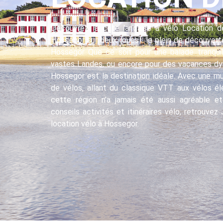
Découvrez la côte landaise à vélo Location d
Hossegor sur deux roues : le plein de découvert
Hossegor Que ce soit pour une balade tranquill
vastes Landes, ou encore pour des vacances dy
Hossegor est la destination idéale. Avec une mu
de vélos, allant du classique VTT aux vélos éle
cette région n’a jamais été aussi agréable e
conseils activités et itinéraires vélo, retrouv
location vélo à Hossegor.