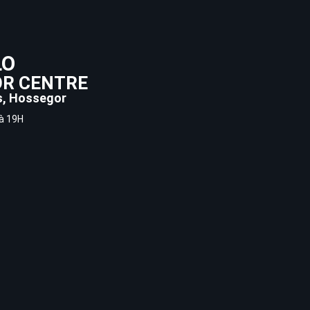
LO
OR CENTRE
es, Hossegor
 à 19H