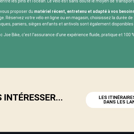
tre les pins et l’océan. Le vélo est sans doute le moyen de transport 
 vous proposer du
matériel récent, entretenu et adapté à vos besoin
. Réservez votre vélo en ligne ou en magasin, choisissez la durée de l
sques, paniers, sièges enfants et antivols sont également disponibles
c Joe Bike, c’est l’assurance d’une expérience fluide, pratique et 100 %
 INTÉRESSER...
LES ITINÉRAIRE
DANS LES LA