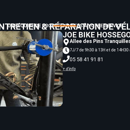
NTRETIEN & RÉPARATION DE VÉ
UNE ÉQUIPE DE PROFESSIONNELS À VOTRE SERVICE
JOE BIKE HOSSEG
Allee des Pins Tranquill
7J/7 de 9h30 à 13H et de 14H30
05 58 41 91 81
+ d'info