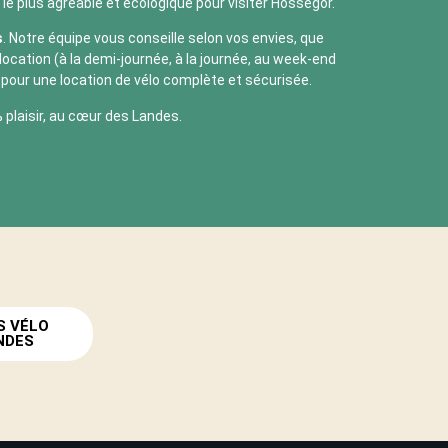
le plus agréable et écologique pour visiter Hossegor.
s
. Notre équipe vous conseille selon vos envies, que
ocation (à la demi-journée, à la journée, au week-end
 pour une location de vélo complète et sécurisée.
 plaisir, au cœur des Landes.
S VÉLO
NDES