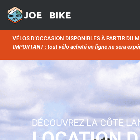
VÉLOS D’OCCASION DISPONIBLES À PARTIR DU 
IMPORTANT : tout vélo acheté en ligne ne sera expé
DÉCOUVREZ LA CÔTE LA
LOCATION D