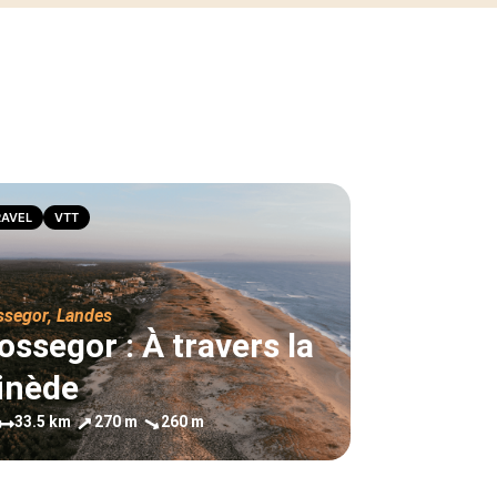
RAVEL
VTT
ssegor
,
Landes
ossegor : À travers la
inède
33.5 km
270 m
260 m