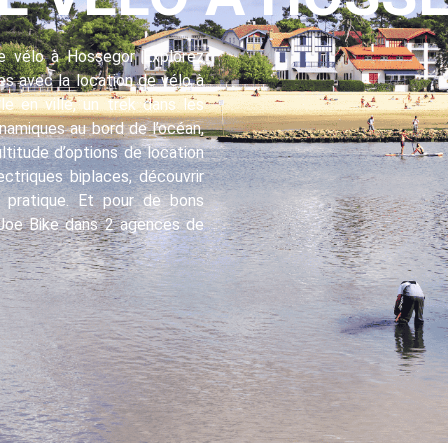
e vélo à Hossegor Explorez
es avec la location de vélo à
e en ville, un trek dans les
namiques au bord de l’océan,
ltitude d’options de location
ctriques biplaces, découvrir
t pratique. Et pour de bons
ez Joe Bike dans 2 agences de