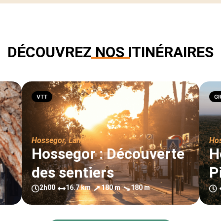
DÉCOUVREZ NOS ITINÉRAIRES
VTT
G
Hossegor
,
Landes
Ho
Hossegor : Découverte
H
des sentiers
P
2h00
16.7 km
180 m
180 m