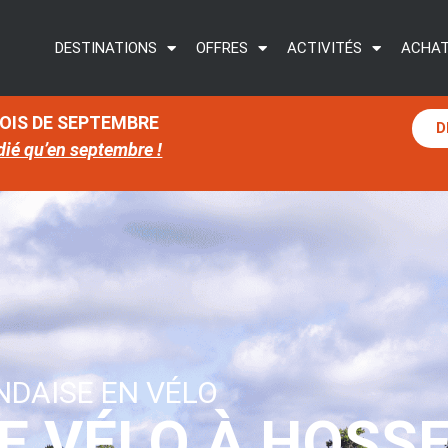
DESTINATIONS
OFFRES
ACTIVITÉS
ACHAT
MOIS DE SEPTEMBRE
D
dié qu’en septembre !
NDAISE EN VÉLO
E VÉLO À HOSS