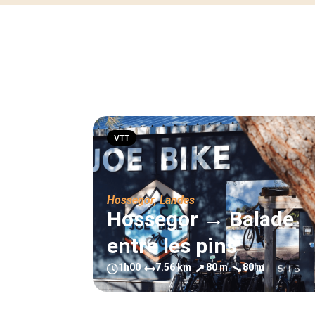
VTT
Hossegor
,
Landes
Hossegor → Balade
entre les pins
1h00
7.56 km
80 m
80 m