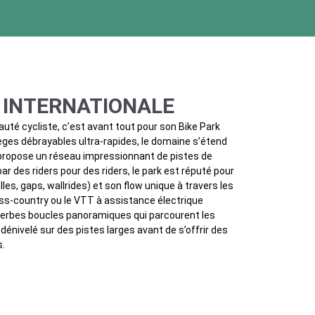
E INTERNATIONALE
uté cycliste, c’est avant tout pour son Bike Park
ièges débrayables ultra-rapides, le domaine s’étend
 propose un réseau impressionnant de pistes de
r des riders pour des riders, le park est réputé pour
les, gaps, wallrides) et son flow unique à travers les
ross-country ou le VTT à assistance électrique
perbes boucles panoramiques qui parcourent les
énivelé sur des pistes larges avant de s’offrir des
s.