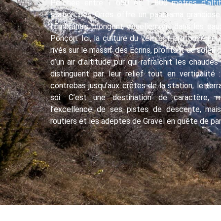
Perchée entre 1 650 et 1 800 mètres d’altit
station des Orres offre un panorama grandios
l’Embrunais plongent visuellement dans les eau
Ponçon. Ici, la culture du vélo est profondémen
rivés sur le massif des Écrins, profitant du solei
d’un air d’altitude pur qui rafraîchit les chaude
distinguent par leur relief tout en verticalité
contrebas jusqu’aux crêtes de la station, le ter
soi. C’est une destination de caractère, 
l’excellence de ses pistes de descente, mais
routiers et les adeptes de Gravel en quête de p