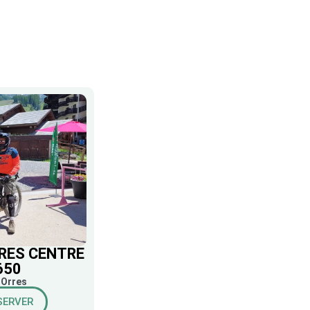
RES CENTRE
650
 Orres
SERVER