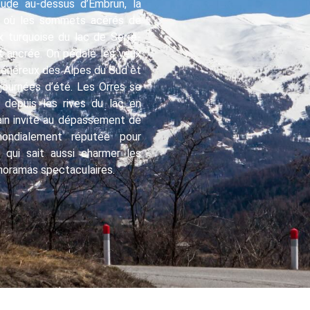
ude au-dessus d’Embrun, la
e où les sommets acérés de
x turquoise du lac de Serre-
t ancrée. On pédale les yeux
l généreux des Alpes du Sud et
s journées d’été. Les Orres se
 : depuis les rives du lac en
rain invite au dépassement de
mondialement réputée pour
 qui sait aussi charmer les
anoramas spectaculaires.