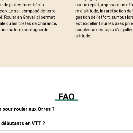
au de pistes forestières
aucun replat, imposant un effo
on. Le sol, composé de terre
m d’altitude, la raréfaction de
. Rouler en Gravel ici permet
gestion de l’effort, surtout lo
ale ou les crêtes de Charance,
est excellent sur les axes pri
 d’une nature montagnarde
souplesse des tapis d’aiguill
altitude.
FAQ
e pour rouler aux Orres ?
x débutants en VTT ?