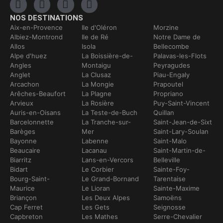
NOS DESTINATIONS
Aix-en-Provence
Ile d'Oléron
Morzine
Albiez-Montrond
Ile de Ré
Notre Dame de
Allos
Isola
Bellecombe
Alpe d'huez
La Boissière-de-
Palavas-les-Flots
Angles
Montaigu
Peyragudes
Anglet
La Clusaz
Piau-Engaly
Arcachon
La Mongie
Prapoutel
Arêches-Beaufort
La Plagne
Propriano
Arvieux
La Rosière
Puy-Saint-Vincent
Auris-en-Oisans
La Teste-de-Buch
Quillan
Barcelonnette
La Tranche-sur-
Saint-Jean-de-Sixt
Barèges
Mer
Saint-Lary-Soulan
Bayonne
Labenne
Saint-Malo
Beaucaire
Lacanau
Saint-Martin-de-
Biarritz
Lans-en-Vercors
Belleville
Bidart
Le Corbier
Sainte-Foy-
Bourg-Saint-
Le Grand-Bornand
Tarentaise
Maurice
Le Lioran
Sainte-Maxime
Briançon
Les Deux Alpes
Samoëns
Cap Ferret
Les Gets
Seignosse
Capbreton
Les Mathes
Serre-Chevalier