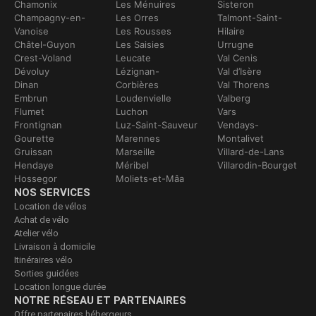
Chamonix
Les Ménuires
Sisteron
Champagny-en-
Les Orres
Talmont-Saint-
Vanoise
Les Rousses
Hilaire
Châtel-Guyon
Les Saisies
Urrugne
Crest-Voland
Leucate
Val Cenis
Dévoluy
Lézignan-
Val d’Isère
Dinan
Corbières
Val Thorens
Embrun
Loudenvielle
Valberg
Flumet
Luchon
Vars
Frontignan
Luz-Saint-Sauveur
Vendays-
Gourette
Marennes
Montalivet
Gruissan
Marseille
Villard-de-Lans
Hendaye
Méribel
Villarodin-Bourget
Hossegor
Moliets-et-Mâa
NOS SERVICES
Location de vélos
Achat de vélo
Atelier vélo
Livraison à domicile
Itinéraires vélo
Sorties guidées
Location longue durée
NOTRE RÉSEAU ET PARTENAIRES
Offre partenaires hébergeurs