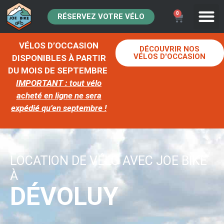
0
RÉSERVEZ VOTRE VÉLO
VÉLOS D’OCCASION
DÉCOUVRIR NOS
VÉLOS D'OCCASION
DISPONIBLES À PARTIR
DU MOIS DE SEPTEMBRE
IMPORTANT : tout vélo
acheté en ligne ne sera
expédié qu’en septembre !
LOCATION DE VÉLO AVEC JOE BIKE
À
DÉVOLUY