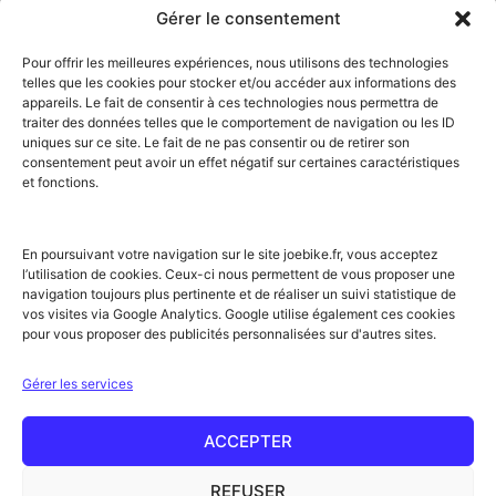
Dévoluy
Lézignan-
Val d’Isère
Gérer le consentement
Dinan
Corbières
Val Thorens
Embrun
Loudenvielle
Valberg
Pour offrir les meilleures expériences, nous utilisons des technologies
Flumet
Luchon
Vars
telles que les cookies pour stocker et/ou accéder aux informations des
Frontignan
Luz-Saint-Sauveur
Vendays-
appareils. Le fait de consentir à ces technologies nous permettra de
Gourette
Marennes
Montalivet
traiter des données telles que le comportement de navigation ou les ID
Gruissan
Marseille
Villard-de-Lans
uniques sur ce site. Le fait de ne pas consentir ou de retirer son
Hendaye
Méribel
Villarodin-Bourget
consentement peut avoir un effet négatif sur certaines caractéristiques
Hossegor
Moliets-et-Mâa
et fonctions.
NOS SERVICES
Location de vélos
Achat de vélo
En poursuivant votre navigation sur le site joebike.fr, vous acceptez
Atelier vélo
l’utilisation de cookies. Ceux-ci nous permettent de vous proposer une
Livraison à domicile
navigation toujours plus pertinente et de réaliser un suivi statistique de
Itinéraires vélo
vos visites via Google Analytics. Google utilise également ces cookies
Sorties guidées
pour vous proposer des publicités personnalisées sur d'autres sites.
Location longue durée
NOTRE RÉSEAU ET PARTENAIRES
Gérer les services
Offre partenaires hébergeurs
Label Accueil Vélo
Nos partenaires
ACCEPTER
Rejoignez le réseau !
Conseils & actus
REFUSER