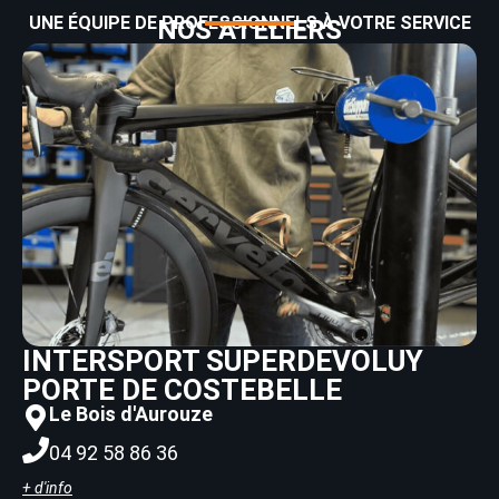
UNE ÉQUIPE DE PROFESSIONNELS À VOTRE SERVICE
NOS ATELIERS
INTERSPORT SUPERDEVOLUY
PORTE DE COSTEBELLE
Le Bois d'Aurouze
04 92 58 86 36
+ d'info