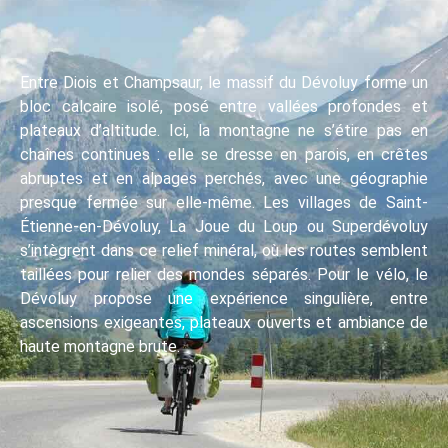
Entre Diois et Champsaur, le massif du Dévoluy forme un
bloc calcaire isolé, posé entre vallées profondes et
plateaux d’altitude. Ici, la montagne ne s’étire pas en
chaînes continues : elle se dresse en parois, en crêtes
abruptes et en alpages perchés, avec une géographie
presque fermée sur elle-même. Les villages de Saint-
Étienne-en-Dévoluy, La Joue du Loup ou Superdévoluy
s’intègrent dans ce relief minéral, où les routes semblent
taillées pour relier des mondes séparés. Pour le vélo, le
Dévoluy propose une expérience singulière, entre
ascensions exigeantes, plateaux ouverts et ambiance de
haute montagne brute.