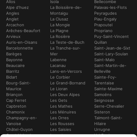
Allos
Isola
Bellecombe
Alpe d'huez
La Boissière-de-
Palavas-les-Flots
Angles
Montaigu
Peyragudes
Anglet
La Clusaz
Piau-Engaly
Arcachon
La Mongie
Prapoutel
Arêches-Beaufort
La Plagne
Propriano
Arvieux
La Rosière
Puy-Saint-Vincent
Auris-en-Oisans
La Teste-de-Buch
Quillan
Barcelonnette
La Tranche-sur-
Saint-Jean-de-Sixt
Barèges
Mer
Saint-Lary-Soulan
Bayonne
Labenne
Saint-Malo
Beaucaire
Lacanau
Saint-Martin-de-
Biarritz
Lans-en-Vercors
Belleville
Bidart
Le Corbier
Sainte-Foy-
Bourg-Saint-
Le Grand-Bornand
Tarentaise
Maurice
Le Lioran
Sainte-Maxime
Briançon
Les Deux Alpes
Samoëns
Cap Ferret
Les Gets
Seignosse
Capbreton
Les Mathes
Serre-Chevalier
Chamonix
Les Ménuires
Sisteron
Champagny-en-
Les Orres
Talmont-Saint-
Vanoise
Les Rousses
Hilaire
Châtel-Guyon
Les Saisies
Urrugne
Crest-Voland
Leucate
Val Cenis