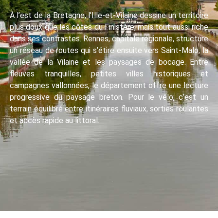
À l’est de la Bretagne, l’Ille-et-Vilaine dessine un territoire
plus doux que les côtes du Finistère, mais tout aussi riche
dans ses contrastes. Rennes, capitale régionale, structure
un réseau de routes qui s’étire ensuite vers Saint-Malo, la
vallée de la Vilaine et les paysages de bocage. Entre
fleuves tranquilles, petites villes historiques et
campagnes vallonnées, le département offre une lecture
progressive du paysage breton. Pour le vélo, c’est un
terrain équilibré entre itinéraires fluviaux, sorties roulantes
et accès rapide au littoral.