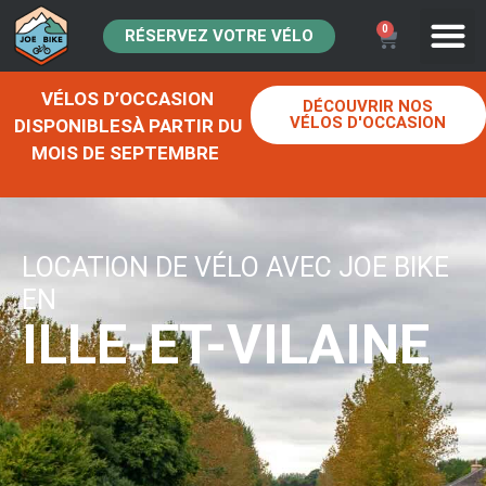
0
RÉSERVEZ VOTRE VÉLO
VÉLOS D’OCCASION
DÉCOUVRIR NOS
VÉLOS D'OCCASION
DISPONIBLESÀ PARTIR DU
MOIS DE SEPTEMBRE
LOCATION DE VÉLO AVEC JOE BIKE
EN
ILLE-ET-VILAINE