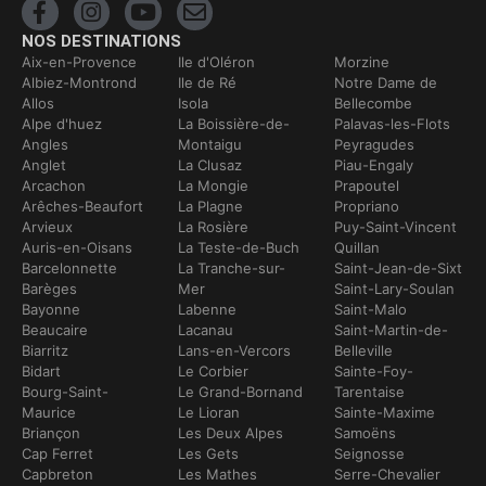
NOS DESTINATIONS
Aix-en-Provence
Ile d'Oléron
Morzine
Albiez-Montrond
Ile de Ré
Notre Dame de
Allos
Isola
Bellecombe
Alpe d'huez
La Boissière-de-
Palavas-les-Flots
Angles
Montaigu
Peyragudes
Anglet
La Clusaz
Piau-Engaly
Arcachon
La Mongie
Prapoutel
Arêches-Beaufort
La Plagne
Propriano
Arvieux
La Rosière
Puy-Saint-Vincent
Auris-en-Oisans
La Teste-de-Buch
Quillan
Barcelonnette
La Tranche-sur-
Saint-Jean-de-Sixt
Barèges
Mer
Saint-Lary-Soulan
Bayonne
Labenne
Saint-Malo
Beaucaire
Lacanau
Saint-Martin-de-
Biarritz
Lans-en-Vercors
Belleville
Bidart
Le Corbier
Sainte-Foy-
Bourg-Saint-
Le Grand-Bornand
Tarentaise
Maurice
Le Lioran
Sainte-Maxime
Briançon
Les Deux Alpes
Samoëns
Cap Ferret
Les Gets
Seignosse
Capbreton
Les Mathes
Serre-Chevalier