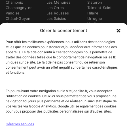
Chamonix
Les Ménuires
Sisteron
Champagny-en-
Les Orres
Talmont-Saint-
Vanoise
Les Rousses
Hilaire
Châtel-Guyon
Les Saisies
Urrugne
Crest-Voland
Leucate
Val Cenis
Dévoluy
Lézignan-
Val d’Isère
Gérer le consentement
Dinan
Corbières
Val Thorens
Embrun
Loudenvielle
Valberg
Pour offrir les meilleures expériences, nous utilisons des technologies
Flumet
Luchon
Vars
telles que les cookies pour stocker et/ou accéder aux informations des
Frontignan
Luz-Saint-Sauveur
Vendays-
appareils. Le fait de consentir à ces technologies nous permettra de
Gourette
Marennes
Montalivet
traiter des données telles que le comportement de navigation ou les ID
Gruissan
Marseille
Villard-de-Lans
uniques sur ce site. Le fait de ne pas consentir ou de retirer son
Hendaye
Méribel
Villarodin-Bourget
consentement peut avoir un effet négatif sur certaines caractéristiques
Hossegor
Moliets-et-Mâa
et fonctions.
NOS SERVICES
Location de vélos
Achat de vélo
En poursuivant votre navigation sur le site joebike.fr, vous acceptez
Atelier vélo
l’utilisation de cookies. Ceux-ci nous permettent de vous proposer une
Livraison à domicile
navigation toujours plus pertinente et de réaliser un suivi statistique de
Itinéraires vélo
vos visites via Google Analytics. Google utilise également ces cookies
Sorties guidées
pour vous proposer des publicités personnalisées sur d'autres sites.
Location longue durée
NOTRE RÉSEAU ET PARTENAIRES
Gérer les services
Offre partenaires hébergeurs