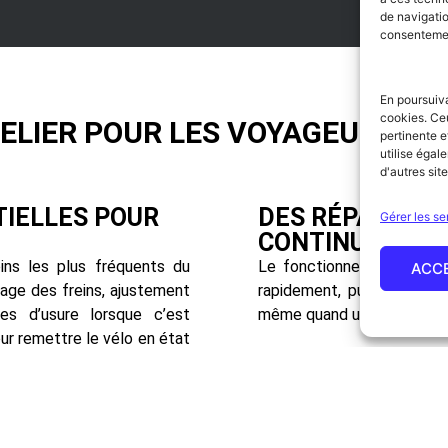
de navigatio
consentement
En poursuiva
cookies. Ce
TELIER POUR LES VOYAGEURS À 
pertinente e
utilise égal
d'autres site
TIELLES POUR
DES RÉPARATIO
Gérer les se
CONTINUER LA 
ins les plus fréquents du
Le fonctionnement est dire
ACC
lage des freins, ajustement
rapidement, puis le vélo r
s d’usure lorsque c’est
même quand un imprévu mé
ur remettre le vélo en état