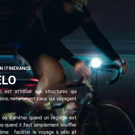
N ITINÉRANCE
ÉLO
l est attribué aux structures qui
tions, notamment ceux qui voyagent
t où s’arrêter quand un réglage est
u quand il faut simplement souffler
même : faciliter le voyage à vélo et