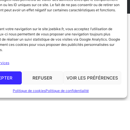
n ou les ID uniques sur ce site. Le fait de ne pas consentir ou de retirer son
 peut avoir un effet négatif sur certaines caractéristiques et fonctions.
nt votre navigation sur le site joebike.fr, vous acceptez l’utilisation de
ux-ci nous permettent de vous proposer une navigation toujours plus
VÉLO
t de réaliser un suivi statistique de vos visites via Google Analytics. Google
ement ces cookies pour vous proposer des publicités personnalisées sur
s.
NS ESSENTIELLES POUR
rvices
ROUTE
ct. On identifie le problème, on intervient
EPTER
REFUSER
VOIR LES PRÉFÉRENCES
epart. L’idée est de garder le voyage fluide,
canique se présente.
Politique de cookies
Politique de confidentialité