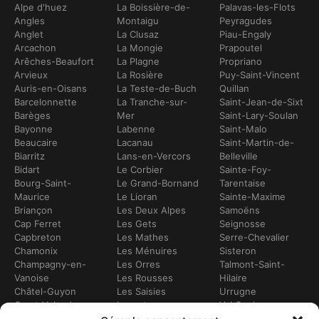
Alpe d'huez
La Boissière-de-
Palavas-les-Flots
Angles
Montaigu
Peyragudes
Anglet
La Clusaz
Piau-Engaly
Arcachon
La Mongie
Prapoutel
Arêches-Beaufort
La Plagne
Propriano
Arvieux
La Rosière
Puy-Saint-Vincent
Auris-en-Oisans
La Teste-de-Buch
Quillan
Barcelonnette
La Tranche-sur-
Saint-Jean-de-Sixt
Barèges
Mer
Saint-Lary-Soulan
Bayonne
Labenne
Saint-Malo
Beaucaire
Lacanau
Saint-Martin-de-
Biarritz
Lans-en-Vercors
Belleville
Bidart
Le Corbier
Sainte-Foy-
Bourg-Saint-
Le Grand-Bornand
Tarentaise
Maurice
Le Lioran
Sainte-Maxime
Briançon
Les Deux Alpes
Samoëns
Cap Ferret
Les Gets
Seignosse
Capbreton
Les Mathes
Serre-Chevalier
Chamonix
Les Ménuires
Sisteron
Champagny-en-
Les Orres
Talmont-Saint-
Vanoise
Les Rousses
Hilaire
Châtel-Guyon
Les Saisies
Urrugne
Crest-Voland
Leucate
Val Cenis
Dévoluy
Lézignan-
Val d’Isère