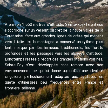
À environ 1 550 mètres d’altitude, Sainte-Foy-Tarentaise
s’accroche sur un versant discret de la haute vallée de la
Tarentaise, face aux grandes lignes de crête qui mènent
vers l’Italie. Ici, la montagne a conservé un rythme plus
lent, marqué par les hameaux traditionnels, les forêts
profondes et les passages vers les alpages d’altitude.
Longtemps restée à l’écart des grandes stations voisines,
Sainte-Foy s’est développée sans rompre avec son
environnement, ce qui lui donne aujourd’hui une identité
singulière, particulièrement adaptée aux cyclistes en
quête d’itinéraires peu fréquentés entre France et
frontière italienne.