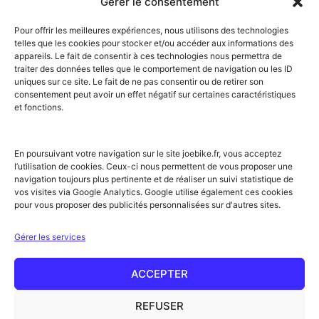
Gérer le consentement
Dinan
Corbières
Val Thorens
Embrun
Loudenvielle
Valberg
Pour offrir les meilleures expériences, nous utilisons des technologies
Flumet
Luchon
Vars
telles que les cookies pour stocker et/ou accéder aux informations des
Frontignan
Luz-Saint-Sauveur
Vendays-
appareils. Le fait de consentir à ces technologies nous permettra de
Gourette
Marennes
Montalivet
traiter des données telles que le comportement de navigation ou les ID
Gruissan
Marseille
Villard-de-Lans
uniques sur ce site. Le fait de ne pas consentir ou de retirer son
Hendaye
Méribel
Villarodin-Bourget
consentement peut avoir un effet négatif sur certaines caractéristiques
Hossegor
Moliets-et-Mâa
et fonctions.
NOS SERVICES
Location de vélos
Achat de vélo
En poursuivant votre navigation sur le site joebike.fr, vous acceptez
Atelier vélo
l’utilisation de cookies. Ceux-ci nous permettent de vous proposer une
Livraison à domicile
navigation toujours plus pertinente et de réaliser un suivi statistique de
Itinéraires vélo
vos visites via Google Analytics. Google utilise également ces cookies
Sorties guidées
pour vous proposer des publicités personnalisées sur d'autres sites.
Location longue durée
NOTRE RÉSEAU ET PARTENAIRES
Gérer les services
Offre partenaires hébergeurs
Label Accueil Vélo
Nos partenaires
ACCEPTER
Rejoignez le réseau !
Conseils & actus
REFUSER
Glossaire