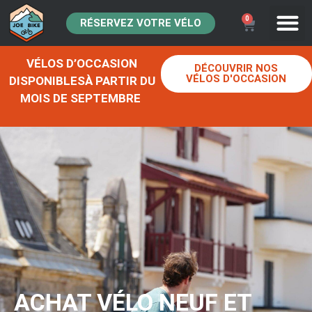
0
RÉSERVEZ VOTRE VÉLO
VÉLOS D’OCCASION
DÉCOUVRIR NOS
VÉLOS D'OCCASION
DISPONIBLESÀ PARTIR DU
MOIS DE SEPTEMBRE
ACHAT VÉLO NEUF ET