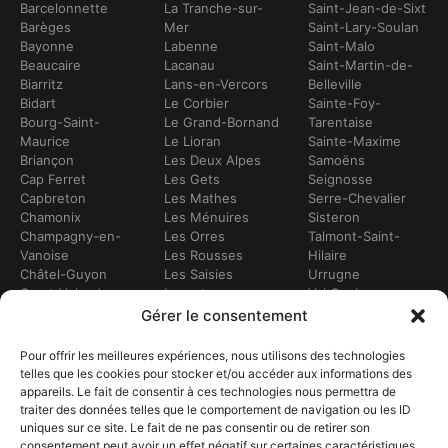
Barcelonnette
La Tranche-sur-
Saint-Jean-de-Sixt
Barèges
Mer
Saint-Lary-Soulan
Bayonne
Labenne
Saint-Malo
Beaucaire
Lacanau
Saint-Martin-de-
Biarritz
Lans-en-Vercors
Belleville
Bidart
Le Corbier
Sainte-Foy-
Bourg-Saint-
Le Grand-Bornand
Tarentaise
Maurice
Le Lioran
Sainte-Maxime
Briançon
Les Deux Alpes
Samoëns
Cap Ferret
Les Gets
Seignosse
Capbreton
Les Mathes
Serre-Chevalier
Chamonix
Les Ménuires
Sisteron
Champagny-en-
Les Orres
Talmont-Saint-
Vanoise
Les Rousses
Hilaire
Châtel-Guyon
Les Saisies
Urrugne
Crest-Voland
Leucate
Val Cenis
Dévoluy
Lézignan-
Val d’Isère
Gérer le consentement
Dinan
Corbières
Val Thorens
Embrun
Loudenvielle
Valberg
Pour offrir les meilleures expériences, nous utilisons des technologies
Flumet
Luchon
Vars
telles que les cookies pour stocker et/ou accéder aux informations des
Frontignan
Luz-Saint-Sauveur
Vendays-
appareils. Le fait de consentir à ces technologies nous permettra de
Gourette
Marennes
Montalivet
traiter des données telles que le comportement de navigation ou les ID
Gruissan
Marseille
Villard-de-Lans
uniques sur ce site. Le fait de ne pas consentir ou de retirer son
Hendaye
Méribel
Villarodin-Bourget
consentement peut avoir un effet négatif sur certaines caractéristiques