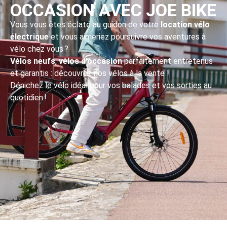
OCCASION AVEC JOE BIKE
Vous vous êtes éclaté au guidon de votre
location vélo
électrique
et vous aimeriez poursuivre vos aventures à
vélo chez vous ?
Vélos neufs
,
vélos d’occasion
parfaitement entretenus
et garantis : découvrez nos vélos à la vente !
Dénichez le vélo idéal pour vos balades et vos sorties au
quotidien !