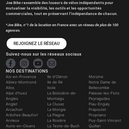
Joe Bike rassemble des loueurs de vélos indépendants pour
mutualiser la visibilité, les outils et les opportunités
commerciales, tout en préservant l’indépendance de chacun.
*Joe Bike, n°1 de la location en France avec un réseau de plus de 100
agences.
REJOIGNEZ LE RÉSEAU
Suivez-nous sur les réseaux sociaux
NOS DESTINATIONS
Aix-en-Provence
Ile d'Oléron
Morzine
Albiez-Montrond
Ile de Ré
Notre Dame de
Allos
Isola
Bellecombe
Alpe d'huez
La Boissière-de-
Palavas-les-Flots
Angles
Montaigu
Peyragudes
Anglet
La Clusaz
Piau-Engaly
Arcachon
La Mongie
Prapoutel
Arêches-Beaufort
La Plagne
Propriano
Arvieux
La Rosière
Puy-Saint-Vincent
Auris-en-Oisans
La Teste-de-Buch
Quillan