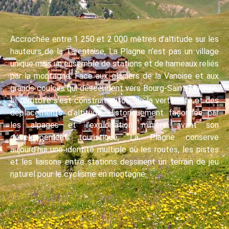
Accrochée entre 1 250 et 2 000 mètres d’altitude sur les
hauteurs de la Tarentaise, La Plagne n’est pas un village
unique mais un ensemble de stations et de hameaux reliés
par la montagne. Face aux glaciers de la Vanoise et aux
grands couloirs qui descendent vers Bourg-Saint-Maurice,
le territoire s’est construit autour de la verticalité et des
déplacements d’altitude. Historiquement façonnée par
les alpages et l’exploitation minière avant son
développement touristique, La Plagne conserve
aujourd’hui une identité multiple où les routes, les pistes
et les liaisons entre stations dessinent un terrain de jeu
naturel pour le cyclisme en montagne.