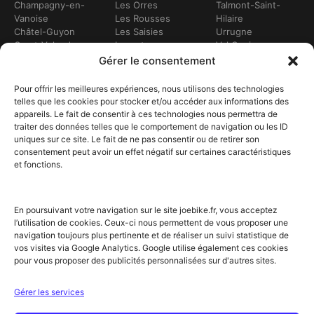
Champagny-en-
Les Orres
Talmont-Saint-
Vanoise
Les Rousses
Hilaire
Châtel-Guyon
Les Saisies
Urrugne
Crest-Voland
Leucate
Val Cenis
Dévoluy
Lézignan-
Val d’Isère
Gérer le consentement
Dinan
Corbières
Val Thorens
Embrun
Loudenvielle
Valberg
Pour offrir les meilleures expériences, nous utilisons des technologies
Flumet
Luchon
Vars
telles que les cookies pour stocker et/ou accéder aux informations des
Frontignan
Luz-Saint-Sauveur
Vendays-
appareils. Le fait de consentir à ces technologies nous permettra de
Gourette
Marennes
Montalivet
traiter des données telles que le comportement de navigation ou les ID
Gruissan
Marseille
Villard-de-Lans
uniques sur ce site. Le fait de ne pas consentir ou de retirer son
Hendaye
Méribel
Villarodin-Bourget
consentement peut avoir un effet négatif sur certaines caractéristiques
Hossegor
Moliets-et-Mâa
et fonctions.
NOS SERVICES
Location de vélos
Achat de vélo
En poursuivant votre navigation sur le site joebike.fr, vous acceptez
Atelier vélo
l’utilisation de cookies. Ceux-ci nous permettent de vous proposer une
Livraison à domicile
navigation toujours plus pertinente et de réaliser un suivi statistique de
Itinéraires vélo
vos visites via Google Analytics. Google utilise également ces cookies
Sorties guidées
pour vous proposer des publicités personnalisées sur d'autres sites.
Location longue durée
NOTRE RÉSEAU ET PARTENAIRES
Gérer les services
Offre partenaires hébergeurs
Label Accueil Vélo