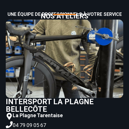
UNE ÉQUIPE DE PROFESSIONNELS À VOTRE SERVICE
NOS ATELIERS
INTERSPORT LA PLAGNE
BELLECÔTE
La Plagne Tarentaise
04 79 09 05 67