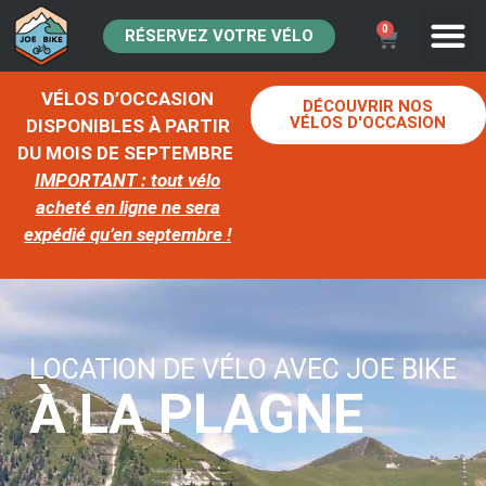
0
RÉSERVEZ VOTRE VÉLO
VÉLOS D’OCCASION
DÉCOUVRIR NOS
VÉLOS D'OCCASION
DISPONIBLES À PARTIR
DU MOIS DE SEPTEMBRE
IMPORTANT : tout vélo
acheté en ligne ne sera
expédié qu’en septembre !
LOCATION DE VÉLO AVEC JOE BIKE
À LA PLAGNE