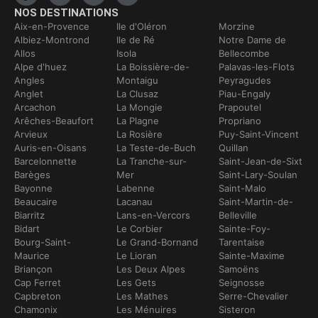
NOS DESTINATIONS
Aix-en-Provence
Ile d'Oléron
Morzine
Albiez-Montrond
Ile de Ré
Notre Dame de
Allos
Isola
Bellecombe
Alpe d'huez
La Boissière-de-
Palavas-les-Flots
Angles
Montaigu
Peyragudes
Anglet
La Clusaz
Piau-Engaly
Arcachon
La Mongie
Prapoutel
Arêches-Beaufort
La Plagne
Propriano
Arvieux
La Rosière
Puy-Saint-Vincent
Auris-en-Oisans
La Teste-de-Buch
Quillan
Barcelonnette
La Tranche-sur-
Saint-Jean-de-Sixt
Barèges
Mer
Saint-Lary-Soulan
Bayonne
Labenne
Saint-Malo
Beaucaire
Lacanau
Saint-Martin-de-
Biarritz
Lans-en-Vercors
Belleville
Bidart
Le Corbier
Sainte-Foy-
Bourg-Saint-
Le Grand-Bornand
Tarentaise
Maurice
Le Lioran
Sainte-Maxime
Briançon
Les Deux Alpes
Samoëns
Cap Ferret
Les Gets
Seignosse
Capbreton
Les Mathes
Serre-Chevalier
Chamonix
Les Ménuires
Sisteron