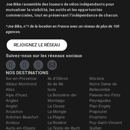
Joe Bike rassemble des loueurs de vélos indépendants pour
mutualiser la visibilité, les outils et les opportunités
commerciales, tout en préservant l’indépendance de chacun.
*Joe Bike, n°1 de la location en France avec un réseau de plus de 100
agences.
REJOIGNEZ LE RÉSEAU
Suivez-nous sur les réseaux sociaux
NOS DESTINATIONS
Aix-en-Provence
Ile d'Oléron
Morzine
Albiez-Montrond
Ile de Ré
Notre Dame de
Allos
Isola
Bellecombe
Alpe d'huez
La Boissière-de-
Palavas-les-Flots
Angles
Montaigu
Peyragudes
Anglet
La Clusaz
Piau-Engaly
Arcachon
La Mongie
Prapoutel
Arêches-Beaufort
La Plagne
Propriano
Arvieux
La Rosière
Puy-Saint-Vincent
Auris-en-Oisans
La Teste-de-Buch
Quillan