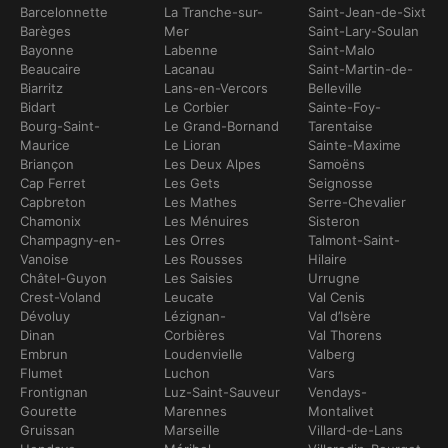
Barcelonnette
La Tranche-sur-
Saint-Jean-de-Sixt
Barèges
Mer
Saint-Lary-Soulan
Bayonne
Labenne
Saint-Malo
Beaucaire
Lacanau
Saint-Martin-de-
Biarritz
Lans-en-Vercors
Belleville
Bidart
Le Corbier
Sainte-Foy-
Bourg-Saint-
Le Grand-Bornand
Tarentaise
Maurice
Le Lioran
Sainte-Maxime
Briançon
Les Deux Alpes
Samoëns
Cap Ferret
Les Gets
Seignosse
Capbreton
Les Mathes
Serre-Chevalier
Chamonix
Les Ménuires
Sisteron
Champagny-en-
Les Orres
Talmont-Saint-
Vanoise
Les Rousses
Hilaire
Châtel-Guyon
Les Saisies
Urrugne
Crest-Voland
Leucate
Val Cenis
Dévoluy
Lézignan-
Val d’Isère
Dinan
Corbières
Val Thorens
Embrun
Loudenvielle
Valberg
Flumet
Luchon
Vars
Frontignan
Luz-Saint-Sauveur
Vendays-
Gourette
Marennes
Montalivet
Gruissan
Marseille
Villard-de-Lans