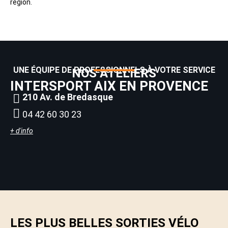
région.
UNE ÉQUIPE DE PROFESSIONNELS À VOTRE SERVICE
NOS ATELIERS
INTERSPORT AIX EN PROVENCE
I
210 Av. de Bredasque
04 42 60 30 23
+ d'info
+ d
LES PLUS BELLES SORTIES VÉLO