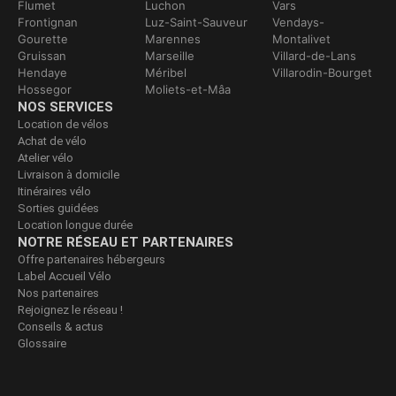
Flumet
Luchon
Vars
Frontignan
Luz-Saint-Sauveur
Vendays-
Gourette
Marennes
Montalivet
Gruissan
Marseille
Villard-de-Lans
Hendaye
Méribel
Villarodin-Bourget
Hossegor
Moliets-et-Mâa
NOS SERVICES
Location de vélos
Achat de vélo
Atelier vélo
Livraison à domicile
Itinéraires vélo
Sorties guidées
Location longue durée
NOTRE RÉSEAU ET PARTENAIRES
Offre partenaires hébergeurs
Label Accueil Vélo
Nos partenaires
Rejoignez le réseau !
Conseils & actus
Glossaire