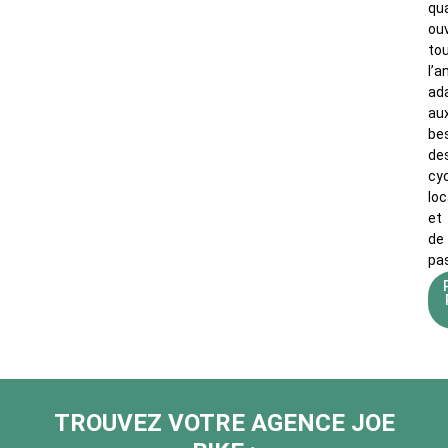
qua
ou
to
l’a
ad
au
be
de
cyc
lo
et
de
pa
TROUVEZ VOTRE AGENCE JOE