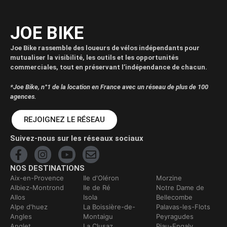
JOE BIKE
Joe Bike rassemble des loueurs de vélos indépendants pour
mutualiser la visibilité, les outils et les opportunités
commerciales, tout en préservant l’indépendance de chacun.
*Joe Bike, n°1 de la location en France avec un réseau de plus de 100
agences.
REJOIGNEZ LE RÉSEAU
Suivez-nous sur les réseaux sociaux
NOS DESTINATIONS
Aix-en-Provence
Ile d'Oléron
Morzine
Albiez-Montrond
Ile de Ré
Notre Dame de
Allos
Isola
Bellecombe
Alpe d'huez
La Boissière-de-
Palavas-les-Flots
Angles
Montaigu
Peyragudes
Anglet
La Clusaz
Piau-Engaly