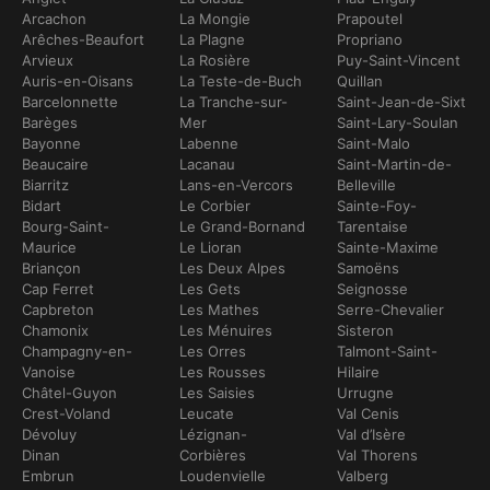
Arcachon
La Mongie
Prapoutel
Arêches-Beaufort
La Plagne
Propriano
Arvieux
La Rosière
Puy-Saint-Vincent
Auris-en-Oisans
La Teste-de-Buch
Quillan
Barcelonnette
La Tranche-sur-
Saint-Jean-de-Sixt
Barèges
Mer
Saint-Lary-Soulan
Bayonne
Labenne
Saint-Malo
Beaucaire
Lacanau
Saint-Martin-de-
Biarritz
Lans-en-Vercors
Belleville
Bidart
Le Corbier
Sainte-Foy-
Bourg-Saint-
Le Grand-Bornand
Tarentaise
Maurice
Le Lioran
Sainte-Maxime
Briançon
Les Deux Alpes
Samoëns
Cap Ferret
Les Gets
Seignosse
Capbreton
Les Mathes
Serre-Chevalier
Chamonix
Les Ménuires
Sisteron
Champagny-en-
Les Orres
Talmont-Saint-
Vanoise
Les Rousses
Hilaire
Châtel-Guyon
Les Saisies
Urrugne
Crest-Voland
Leucate
Val Cenis
Dévoluy
Lézignan-
Val d’Isère
Dinan
Corbières
Val Thorens
Embrun
Loudenvielle
Valberg