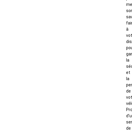
me
so
sav
fai
à
vo
dis
po
gar
la
sé
et
la
pe
de
vo
vél
Pro
d’
se
de