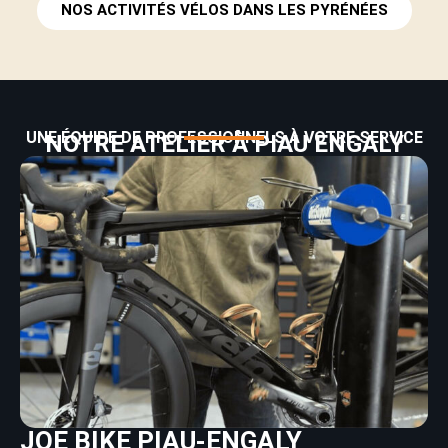
NOS ACTIVITÉS VÉLOS DANS LES PYRÉNÉES
UNE ÉQUIPE DE PROFESSIONNELS À VOTRE SERVICE
NOTRE ATELIER À PIAU ENGALY
JOE BIKE PIAU-ENGALY