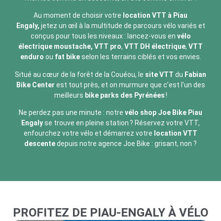
Au moment de choisir votre
location VTT à Piau
Engaly,
jetez un œil à la multitude de parcours vélo variés et
conçus pour tous les niveaux : lancez-vous en
vélo
électrique moustache, VTT pro
,
VTT DH électrique
,
VTT
enduro
ou
fat bike
selon les terrains ciblés et vos envies.
Situé au cœur de la forêt de la Couéou, le
site VTT
du
Fabian
Bike Center
est tout près, et on murmure que c’est l’un des
meilleurs
bike parks des Pyrénées
!
Ne perdez pas une minute : notre
vélo shop
Joe Bike Piau
Engaly
se trouve en pleine station ? Réservez votre VTT,
enfourchez votre vélo et démarrez votre
location VTT
descente
depuis notre agence Joe Bike : grisant, non ?
PROFITEZ DE PIAU-ENGALY À VÉLO