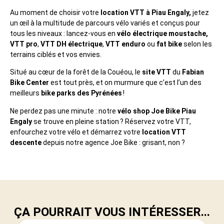
Au moment de choisir votre
location VTT à Piau Engaly,
jetez
un œil à la multitude de parcours vélo variés et conçus pour
tous les niveaux : lancez-vous en
vélo électrique moustache,
VTT pro
,
VTT DH électrique
,
VTT enduro
ou
fat bike
selon les
terrains ciblés et vos envies.
Situé au cœur de la forêt de la Couéou, le
site VTT
du
Fabian
Bike Center
est tout près, et on murmure que c’est l’un des
meilleurs
bike parks des Pyrénées
!
Ne perdez pas une minute : notre
vélo shop
Joe Bike Piau
Engaly
se trouve en pleine station ? Réservez votre VTT,
enfourchez votre vélo et démarrez votre
location VTT
descente
depuis notre agence Joe Bike : grisant, non ?
ÇA POURRAIT VOUS INTÉRESSER...