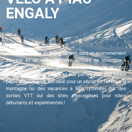
ENGALY
Piau Engaly invite au dépaysement dans un environnement
sauvage et un cadre préservé entouré de sommets à
3000 m ! Cette station des Pyrénées est située au cœur
de la Haute Vallée d’Aure et aux portes des plus beaux
parcs nationaux. Un lieu idéal pour un séjour en famille à la
montagne ou des vacances à vélo rythmées par des
sorties VTT sur des sites d’exceptions pour riders
débutants et expérimentés !