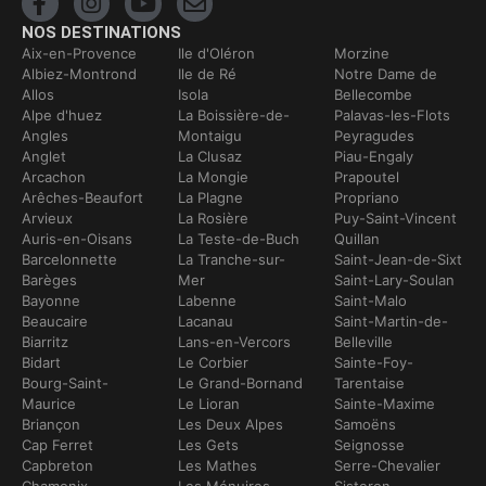
NOS DESTINATIONS
Aix-en-Provence
Ile d'Oléron
Morzine
Albiez-Montrond
Ile de Ré
Notre Dame de
Allos
Isola
Bellecombe
Alpe d'huez
La Boissière-de-
Palavas-les-Flots
Angles
Montaigu
Peyragudes
Anglet
La Clusaz
Piau-Engaly
Arcachon
La Mongie
Prapoutel
Arêches-Beaufort
La Plagne
Propriano
Arvieux
La Rosière
Puy-Saint-Vincent
Auris-en-Oisans
La Teste-de-Buch
Quillan
Barcelonnette
La Tranche-sur-
Saint-Jean-de-Sixt
Barèges
Mer
Saint-Lary-Soulan
Bayonne
Labenne
Saint-Malo
Beaucaire
Lacanau
Saint-Martin-de-
Biarritz
Lans-en-Vercors
Belleville
Bidart
Le Corbier
Sainte-Foy-
Bourg-Saint-
Le Grand-Bornand
Tarentaise
Maurice
Le Lioran
Sainte-Maxime
Briançon
Les Deux Alpes
Samoëns
Cap Ferret
Les Gets
Seignosse
Capbreton
Les Mathes
Serre-Chevalier