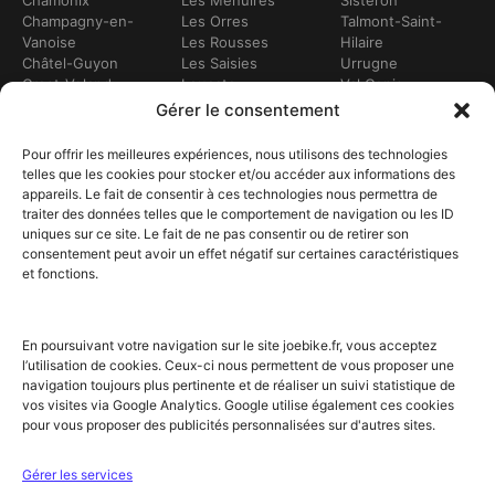
Chamonix
Les Ménuires
Sisteron
Champagny-en-
Les Orres
Talmont-Saint-
Vanoise
Les Rousses
Hilaire
Châtel-Guyon
Les Saisies
Urrugne
Crest-Voland
Leucate
Val Cenis
Dévoluy
Lézignan-
Val d’Isère
Gérer le consentement
Dinan
Corbières
Val Thorens
Embrun
Loudenvielle
Valberg
Pour offrir les meilleures expériences, nous utilisons des technologies
Flumet
Luchon
Vars
telles que les cookies pour stocker et/ou accéder aux informations des
Frontignan
Luz-Saint-Sauveur
Vendays-
appareils. Le fait de consentir à ces technologies nous permettra de
Gourette
Marennes
Montalivet
traiter des données telles que le comportement de navigation ou les ID
Gruissan
Marseille
Villard-de-Lans
uniques sur ce site. Le fait de ne pas consentir ou de retirer son
Hendaye
Méribel
Villarodin-Bourget
consentement peut avoir un effet négatif sur certaines caractéristiques
Hossegor
Moliets-et-Mâa
et fonctions.
NOS SERVICES
Location de vélos
Achat de vélo
En poursuivant votre navigation sur le site joebike.fr, vous acceptez
Atelier vélo
l’utilisation de cookies. Ceux-ci nous permettent de vous proposer une
Livraison à domicile
navigation toujours plus pertinente et de réaliser un suivi statistique de
Itinéraires vélo
vos visites via Google Analytics. Google utilise également ces cookies
Sorties guidées
pour vous proposer des publicités personnalisées sur d'autres sites.
Location longue durée
NOTRE RÉSEAU ET PARTENAIRES
Gérer les services
Offre partenaires hébergeurs