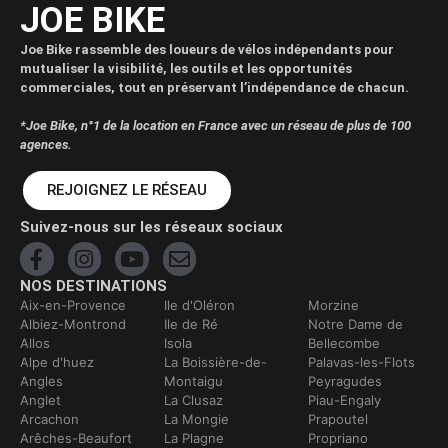
JOE BIKE
Joe Bike rassemble des loueurs de vélos indépendants pour
mutualiser la visibilité, les outils et les opportunités
commerciales, tout en préservant l’indépendance de chacun.
*Joe Bike, n°1 de la location en France avec un réseau de plus de 100
agences.
REJOIGNEZ LE RÉSEAU
Suivez-nous sur les réseaux sociaux
NOS DESTINATIONS
Aix-en-Provence
Ile d'Oléron
Morzine
Albiez-Montrond
Ile de Ré
Notre Dame de
Allos
Isola
Bellecombe
Alpe d'huez
La Boissière-de-
Palavas-les-Flots
Angles
Montaigu
Peyragudes
Anglet
La Clusaz
Piau-Engaly
Arcachon
La Mongie
Prapoutel
Arêches-Beaufort
La Plagne
Propriano