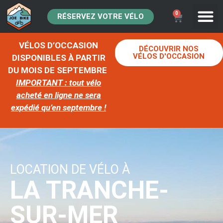
0
RÉSERVEZ VOTRE VÉLO
VÉLOS D’OCCASION
DÉCOUVRIR NOS
VÉLOS D'OCCASION
DISPONIBLES À PARTIR
DU MOIS DE SEPTEMBRE
IMPORTANT : tout vélo
acheté en ligne ne sera
expédié qu’en septembre !
LOCATION DE VÉLO À
LA TRANCHE-
SUR-MER