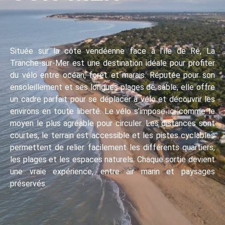
Située sur la côte vendéenne face à l’île de Ré, La
Tranche-sur-Mer est une destination idéale pour profiter
du vélo entre océan, forêt et marais. Réputée pour son
ensoleillement et ses longues plages de sable, elle offre
un cadre parfait pour se déplacer à vélo et découvrir les
environs en toute liberté. Le vélo s’impose ici comme le
moyen le plus agréable pour circuler. Les distances sont
courtes, le terrain est accessible et les pistes cyclables
permettent de relier facilement les différents quartiers,
les plages et les espaces naturels. Chaque sortie devient
une vraie expérience, entre air marin et paysages
préservés.