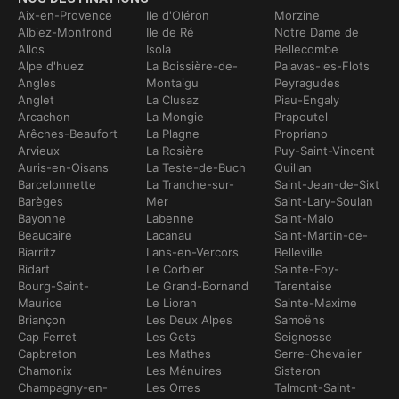
Aix-en-Provence
Ile d'Oléron
Morzine
Albiez-Montrond
Ile de Ré
Notre Dame de
Allos
Isola
Bellecombe
Alpe d'huez
La Boissière-de-
Palavas-les-Flots
Angles
Montaigu
Peyragudes
Anglet
La Clusaz
Piau-Engaly
Arcachon
La Mongie
Prapoutel
Arêches-Beaufort
La Plagne
Propriano
Arvieux
La Rosière
Puy-Saint-Vincent
Auris-en-Oisans
La Teste-de-Buch
Quillan
Barcelonnette
La Tranche-sur-
Saint-Jean-de-Sixt
Barèges
Mer
Saint-Lary-Soulan
Bayonne
Labenne
Saint-Malo
Beaucaire
Lacanau
Saint-Martin-de-
Biarritz
Lans-en-Vercors
Belleville
Bidart
Le Corbier
Sainte-Foy-
Bourg-Saint-
Le Grand-Bornand
Tarentaise
Maurice
Le Lioran
Sainte-Maxime
Briançon
Les Deux Alpes
Samoëns
Cap Ferret
Les Gets
Seignosse
Capbreton
Les Mathes
Serre-Chevalier
Chamonix
Les Ménuires
Sisteron
Champagny-en-
Les Orres
Talmont-Saint-