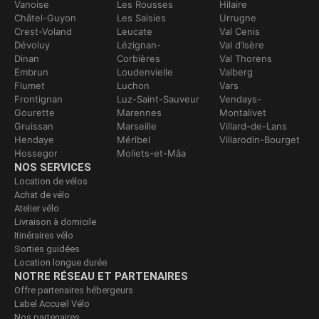
Vanoise
Les Rousses
Hilaire
Châtel-Guyon
Les Saisies
Urrugne
Crest-Voland
Leucate
Val Cenis
Dévoluy
Lézignan-
Val d’Isère
Dinan
Corbières
Val Thorens
Embrun
Loudenvielle
Valberg
Flumet
Luchon
Vars
Frontignan
Luz-Saint-Sauveur
Vendays-
Gourette
Marennes
Montalivet
Gruissan
Marseille
Villard-de-Lans
Hendaye
Méribel
Villarodin-Bourget
Hossegor
Moliets-et-Mâa
NOS SERVICES
Location de vélos
Achat de vélo
Atelier vélo
Livraison à domicile
Itinéraires vélo
Sorties guidées
Location longue durée
NOTRE RÉSEAU ET PARTENAIRES
Offre partenaires hébergeurs
Label Accueil Vélo
Nos partenaires