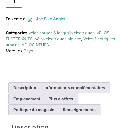
En vente à:
Joe Bike Anglet
0
Catégories
Vélos cargos & longtails électriques
,
VÉLOS
sur
ÉLECTRIQUES
,
Vélos électriques biplace
,
Vélos électriques
5
urbains
,
VÉLOS NEUFS
Marque :
Gaya
Description
Informations complémentaires
Emplacement
Plus d'offres
Politique du magasin
Renseignements
Description