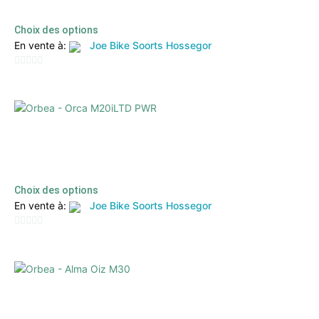
4599,00
€
3999,00
€
TTC
Choix des options
En vente à:
Joe Bike Soorts Hossegor
0
sur
5
Orbea – Orca M20iLTD PWR
6999,00
€
5835,00
€
TTC
Choix des options
En vente à:
Joe Bike Soorts Hossegor
0
sur
5
Orbea – Alma Oiz M30