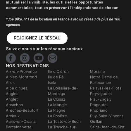
mutualiser la visibilité, les outils et les opportunités
commerciales, tout en préservant l’indépendance de chacun.
*Joe Bike, n°1 de la location en France avec un réseau de plus de 100
agences.
REJOIGNEZ LE RÉSEAU
Suivez-nous sur les réseaux sociaux
NOS DESTINATIONS
Aix-en-Provence
Ile d'Oléron
Morzine
Albiez-Montrond
Ile de Ré
Notre Dame de
Allos
Isola
Bellecombe
Alpe d'huez
La Boissière-de-
Palavas-les-Flots
Angles
Montaigu
Peyragudes
Anglet
La Clusaz
Piau-Engaly
Arcachon
La Mongie
Prapoutel
Arêches-Beaufort
La Plagne
Propriano
Arvieux
La Rosière
Puy-Saint-Vincent
Auris-en-Oisans
La Teste-de-Buch
Quillan
Barcelonnette
La Tranche-sur-
Saint-Jean-de-Sixt