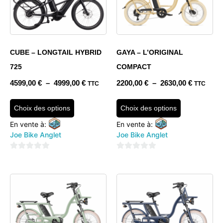
CUBE – LONGTAIL HYBRID
GAYA – L’ORIGINAL
725
COMPACT
4599,00
€
–
4999,00
€
2200,00
€
–
2630,00
€
TTC
TTC
Choix des options
Choix des options
En vente à:
En vente à:
Joe Bike Anglet
Joe Bike Anglet
0
0
sur
sur
5
5