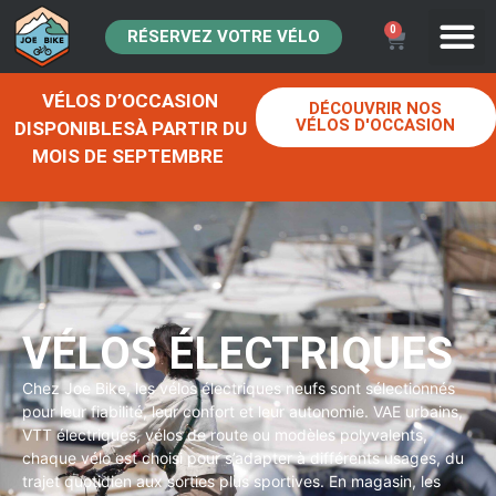
0
RÉSERVEZ VOTRE VÉLO
VÉLOS D’OCCASION
DÉCOUVRIR NOS
VÉLOS D'OCCASION
DISPONIBLESÀ PARTIR DU
MOIS DE SEPTEMBRE
VÉLOS ÉLECTRIQUES
Chez Joe Bike, les vélos électriques neufs sont sélectionnés
pour leur fiabilité, leur confort et leur autonomie. VAE urbains,
VTT électriques, vélos de route ou modèles polyvalents,
chaque vélo est choisi pour s’adapter à différents usages, du
trajet quotidien aux sorties plus sportives. En magasin, les