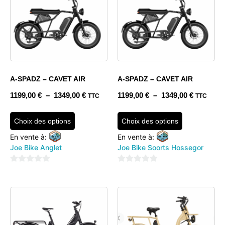
A-SPADZ – CAVET AIR
A-SPADZ – CAVET AIR
1199,00
€
–
1349,00
€
1199,00
€
–
1349,00
€
TTC
TTC
Choix des options
Choix des options
En vente à:
En vente à:
Joe Bike Anglet
Joe Bike Soorts Hossegor
0
0
sur
sur
5
5