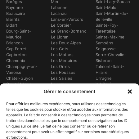
Barèges
Mer
Saint-Lary-Soulan
Bayonne
Labenne
Saint-Malo
Beaucaire
Lacanau
Saint-Martin-de-
Biarritz
Lans-en-Vercors
Belleville
Bidart
Le Corbier
Sainte-Foy-
Bourg-Saint-
Le Grand-Bornand
Tarentaise
Maurice
Le Lioran
Sainte-Maxime
Briançon
Les Deux Alpes
Samoëns
Cap Ferret
Les Gets
Seignosse
Capbreton
Les Mathes
Serre-Chevalier
Chamonix
Les Ménuires
Sisteron
Champagny-en-
Les Orres
Talmont-Saint-
Vanoise
Les Rousses
Hilaire
Châtel-Guyon
Les Saisies
Urrugne
Crest-Voland
Leucate
Val Cenis
Dévoluy
Lézignan-
Val d’Isère
Gérer le consentement
Dinan
Corbières
Val Thorens
Embrun
Loudenvielle
Valberg
Pour offrir les meilleures expériences, nous utilisons des technologies
Flumet
Luchon
Vars
telles que les cookies pour stocker et/ou accéder aux informations des
Frontignan
Luz-Saint-Sauveur
Vendays-
appareils. Le fait de consentir à ces technologies nous permettra de
Gourette
Marennes
Montalivet
traiter des données telles que le comportement de navigation ou les ID
Gruissan
Marseille
Villard-de-Lans
uniques sur ce site. Le fait de ne pas consentir ou de retirer son
Hendaye
Méribel
Villarodin-Bourget
consentement peut avoir un effet négatif sur certaines caractéristiques
Hossegor
Moliets-et-Mâa
et fonctions.