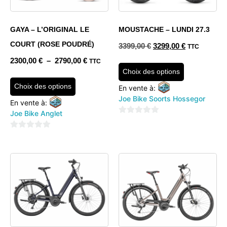
GAYA – L’ORIGINAL LE
MOUSTACHE – LUNDI 27.3
COURT (ROSE POUDRÉ)
3399,00
€
3299,00
€
TTC
2300,00
€
–
2790,00
€
TTC
Choix des options
Choix des options
En vente à:
Joe Bike Soorts Hossegor
En vente à:
Joe Bike Anglet
0
sur
0
5
sur
5