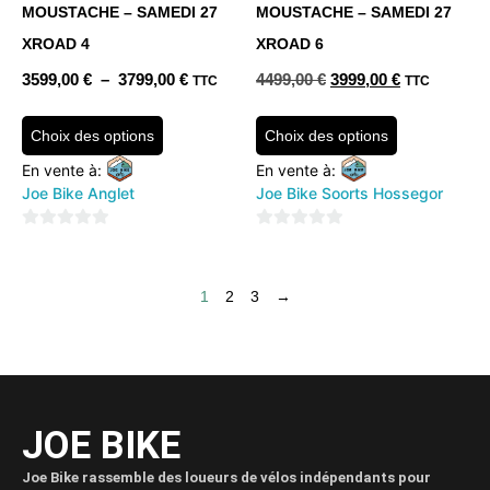
MOUSTACHE – SAMEDI 27
MOUSTACHE – SAMEDI 27
XROAD 4
XROAD 6
3599,00
€
–
3799,00
€
4499,00
€
3999,00
€
TTC
TTC
Choix des options
Choix des options
En vente à:
En vente à:
Joe Bike Anglet
Joe Bike Soorts Hossegor
0
0
sur
sur
5
5
1
2
3
→
JOE BIKE
Joe Bike rassemble des loueurs de vélos indépendants pour