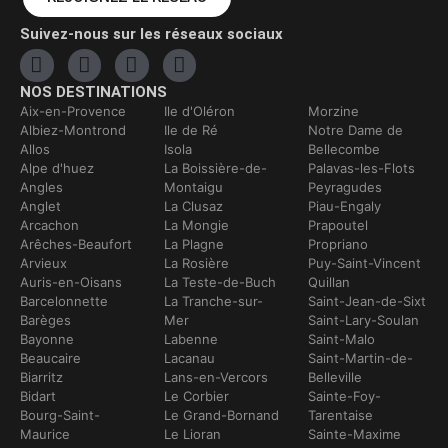
Suivez-nous sur les réseaux sociaux
NOS DESTINATIONS
Aix-en-Provence
Ile d'Oléron
Morzine
Albiez-Montrond
Ile de Ré
Notre Dame de
Allos
Isola
Bellecombe
Alpe d'huez
La Boissière-de-
Palavas-les-Flots
Angles
Montaigu
Peyragudes
Anglet
La Clusaz
Piau-Engaly
Arcachon
La Mongie
Prapoutel
Arêches-Beaufort
La Plagne
Propriano
Arvieux
La Rosière
Puy-Saint-Vincent
Auris-en-Oisans
La Teste-de-Buch
Quillan
Barcelonnette
La Tranche-sur-
Saint-Jean-de-Sixt
Barèges
Mer
Saint-Lary-Soulan
Bayonne
Labenne
Saint-Malo
Beaucaire
Lacanau
Saint-Martin-de-
Biarritz
Lans-en-Vercors
Belleville
Bidart
Le Corbier
Sainte-Foy-
Bourg-Saint-
Le Grand-Bornand
Tarentaise
Maurice
Le Lioran
Sainte-Maxime