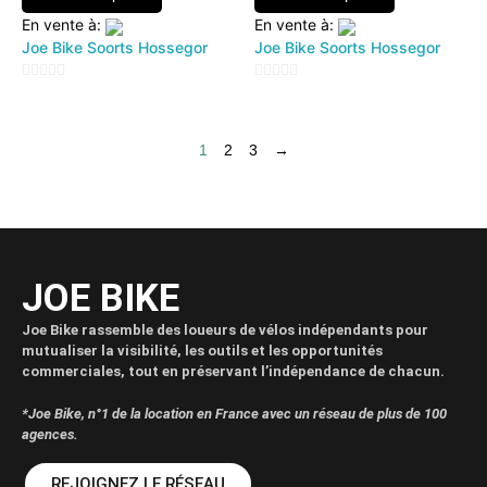
En vente à:
En vente à:
Joe Bike Soorts Hossegor
Joe Bike Soorts Hossegor
0
0
sur
sur
5
5
1
2
3
→
JOE BIKE
Joe Bike rassemble des loueurs de vélos indépendants pour
mutualiser la visibilité, les outils et les opportunités
commerciales, tout en préservant l’indépendance de chacun.
*Joe Bike, n°1 de la location en France avec un réseau de plus de 100
agences.
REJOIGNEZ LE RÉSEAU