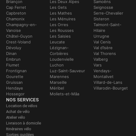
Briançon
Les Deux Alpes
Samoëns
Cap Ferret
Les Gets
Seignosse
Capbreton
Les Mathes
Serre-Chevalier
Chamonix
Les Ménuires
Sisteron
Champagny-en-
Les Orres
Talmont-Saint-
Vanoise
Les Rousses
Hilaire
Châtel-Guyon
Les Saisies
Urrugne
Crest-Voland
Leucate
Val Cenis
Dévoluy
Lézignan-
Val d’Isère
Dinan
Corbières
Val Thorens
Embrun
Loudenvielle
Valberg
Flumet
Luchon
Vars
Frontignan
Luz-Saint-Sauveur
Vendays-
Gourette
Marennes
Montalivet
Gruissan
Marseille
Villard-de-Lans
Hendaye
Méribel
Villarodin-Bourget
Hossegor
Moliets-et-Mâa
NOS SERVICES
Location de vélos
Achat de vélo
Atelier vélo
Livraison à domicile
Itinéraires vélo
Sorties guidées