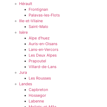
Hérault
Frontignan
Palavas-les-Flots
Ille-et-Vilaine
Saint-Malo
Isère
Alpe d’huez
Auris-en-Oisans
Lans-en-Vercors
Les Deux Alpes
Prapoutel
Villard-de-Lans
Jura
Les Rousses
Landes
Capbreton
Hossegor
Labenne
Moliets-et-Mâa