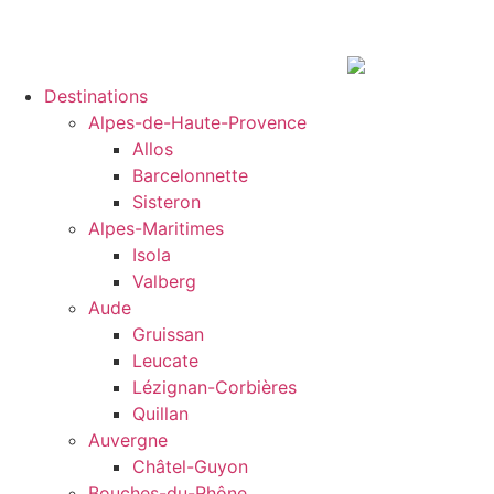
Destinations
Alpes-de-Haute-Provence
Allos
Barcelonnette
Sisteron
Alpes-Maritimes
Isola
Valberg
Aude
Gruissan
Leucate
Lézignan-Corbières
Quillan
Auvergne
Châtel-Guyon
Bouches-du-Rhône