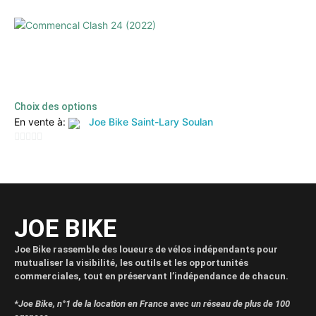
sur
5
Commencal Clash 24 (2022)
3400,00
€
2000,00
€
TTC
Choix des options
En vente à:
Joe Bike Saint-Lary Soulan
0
sur
5
JOE BIKE
Joe Bike rassemble des loueurs de vélos indépendants pour
mutualiser la visibilité, les outils et les opportunités
commerciales, tout en préservant l’indépendance de chacun.
*Joe Bike, n°1 de la location en France avec un réseau de plus de 100