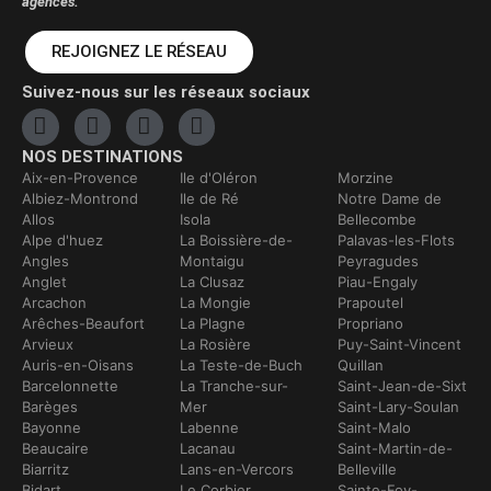
agences.
REJOIGNEZ LE RÉSEAU
Suivez-nous sur les réseaux sociaux
NOS DESTINATIONS
Aix-en-Provence
Ile d'Oléron
Morzine
Albiez-Montrond
Ile de Ré
Notre Dame de
Allos
Isola
Bellecombe
Alpe d'huez
La Boissière-de-
Palavas-les-Flots
Angles
Montaigu
Peyragudes
Anglet
La Clusaz
Piau-Engaly
Arcachon
La Mongie
Prapoutel
Arêches-Beaufort
La Plagne
Propriano
Arvieux
La Rosière
Puy-Saint-Vincent
Auris-en-Oisans
La Teste-de-Buch
Quillan
Barcelonnette
La Tranche-sur-
Saint-Jean-de-Sixt
Barèges
Mer
Saint-Lary-Soulan
Bayonne
Labenne
Saint-Malo
Beaucaire
Lacanau
Saint-Martin-de-
Biarritz
Lans-en-Vercors
Belleville
Bidart
Le Corbier
Sainte-Foy-