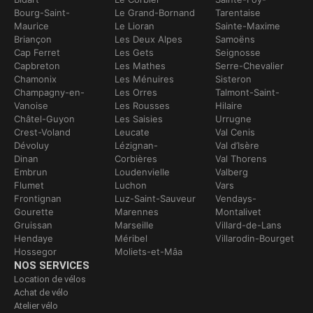
Bourg-Saint-
Le Grand-Bornand
Tarentaise
Maurice
Le Lioran
Sainte-Maxime
Briançon
Les Deux Alpes
Samoëns
Cap Ferret
Les Gets
Seignosse
Capbreton
Les Mathes
Serre-Chevalier
Chamonix
Les Ménuires
Sisteron
Champagny-en-
Les Orres
Talmont-Saint-
Vanoise
Les Rousses
Hilaire
Châtel-Guyon
Les Saisies
Urrugne
Crest-Voland
Leucate
Val Cenis
Dévoluy
Lézignan-
Val d’Isère
Dinan
Corbières
Val Thorens
Embrun
Loudenvielle
Valberg
Flumet
Luchon
Vars
Frontignan
Luz-Saint-Sauveur
Vendays-
Gourette
Marennes
Montalivet
Gruissan
Marseille
Villard-de-Lans
Hendaye
Méribel
Villarodin-Bourget
Hossegor
Moliets-et-Mâa
NOS SERVICES
Location de vélos
Achat de vélo
Atelier vélo