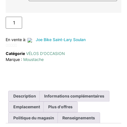
AJOUTER AU PANIER
En vente à:
Joe Bike Saint-Lary Soulan
0
Catégorie
VÉLOS D'OCCASION
sur
Marque :
Moustache
5
Description
Informations complémentaires
Emplacement
Plus d'offres
Politique du magasin
Renseignements