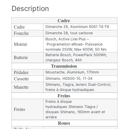
Description
Cadre
Cadre
Dimanche 28, Aluminium 6061 T4-T6
Fourche
Dimanche 28, tout carbone
Bosch, Active Line Plus –
Moteur
Programation
eRoad
– Puissance
nominale 250W, Max 600W, 50 Nm
Batterie Bosch,
PowerPack
500Wh,
Batterie
chargeur Bosch, 4Ah
Transmission
Pédalier
Moustache, Aluminium, 170mm
Cassette
Shimano
, HG500-10, 11-34
Shimano
,
Tiagra
, leviers Dual-Control,
Manette
freins à disque hydrauliques
Freins
Freins à disque
hydrauliques
Shimano
Tiagra
/
Freins
disques
Shimano
, 160mm avant et
arrière
Roues