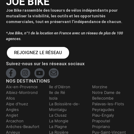
JOE BIKE
Joe Bike rassemble des loueurs de vélos indépendants pour
mutualiser la visibilité, les outils et les opportunités
commerciales, tout en préservant l’indépendance de chacun.
*Joe Bike, n°1 de la location en France avec un réseau de plus de 100
agences.
REJOIGNEZ LE RÉSEAU
Suivez-nous sur les réseaux sociaux
NOS DESTINATIONS
Aix-en-Provence
Ile d'Oléron
Morzine
Albiez-Montrond
Ile de Ré
Notre Dame de
Allos
Isola
Bellecombe
Alpe d'huez
La Boissière-de-
Palavas-les-Flots
Angles
Montaigu
Peyragudes
Anglet
La Clusaz
Piau-Engaly
Arcachon
La Mongie
Prapoutel
Arêches-Beaufort
La Plagne
Propriano
Arvieux
La Rosière
Puy-Saint-Vincent