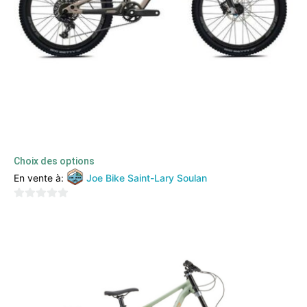
Commencal Clash 24 (2022)
3400,00
€
2000,00
€
TTC
Choix des options
En vente à:
Joe Bike Saint-Lary Soulan
0
sur
5