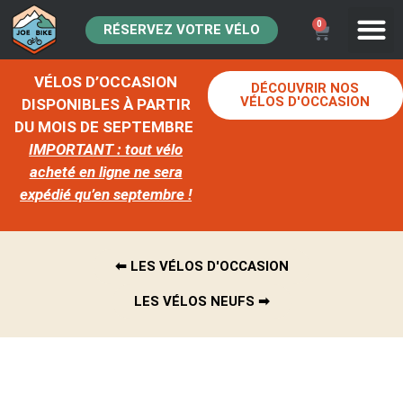
0
RÉSERVEZ VOTRE VÉLO
VÉLOS D’OCCASION
DÉCOUVRIR NOS
VÉLOS D'OCCASION
DISPONIBLES À PARTIR
DU MOIS DE SEPTEMBRE
IMPORTANT : tout vélo
acheté en ligne ne sera
expédié qu’en septembre !
⬅︎ LES VÉLOS D'OCCASION
LES VÉLOS NEUFS ➡︎