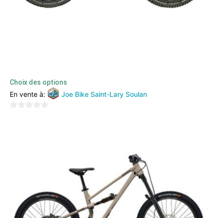
SCOTT GENIUS ERIDE 920 (2022)
5499,00
€
2200,00
€
TTC
Choix des options
En vente à:
Joe Bike Saint-Lary Soulan
0
sur
5