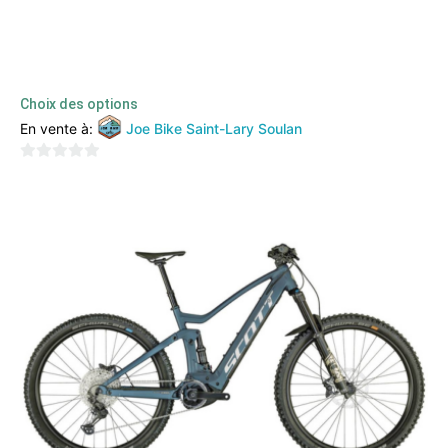
SCOTT GENIUS 930 (2023)
4499,00
€
1900,00
€
TTC
Choix des options
En vente à:
Joe Bike Saint-Lary Soulan
0
sur
5