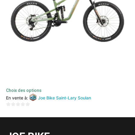
NORCO SHORE PARK (2022)
5399,00
€
2000,00
€
TTC
Choix des options
En vente à:
Joe Bike Saint-Lary Soulan
0
sur
5