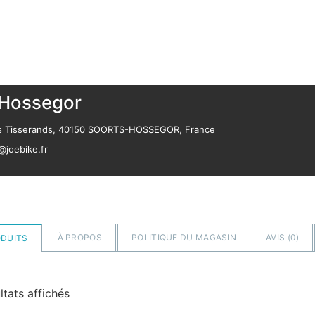
 Hossegor
es Tisserands, 40150 SOORTS-HOSSEGOR, France
@joebike.fr
À PROPOS
POLITIQUE DU MAGASIN
AVIS (
0
)
DUITS
ltats affichés