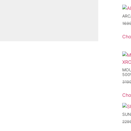
ARC
169
Cho
MOU
500
319
Cho
SUN
229