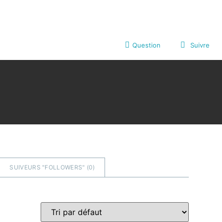
Question
Suivre
SUIVEURS "FOLLOWERS" (
0
)