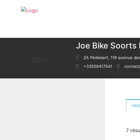
Joe Bike Soorts
ZA Pédebert, 119 avenue d
+33558417541
contact
0
sur
5
PRO
7 résu