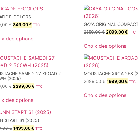
ADE E-COLORS
GAYA ORIGINAL COMPACT
9,00
€
849,00
€
TTC
2559,00
€
2099,00
€
TTC
ix des options
Choix des options
STACHE SAMEDI 27 XROAD 2
MOUSTACHE XROAD ES (2
WH (2025)
2699,00
€
1999,00
€
TTC
9,00
€
2299,00
€
TTC
Choix des options
ix des options
N START S1 (2025)
9,00
€
1499,00
€
TTC