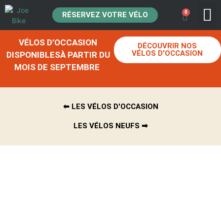
0
RÉSERVEZ VOTRE VÉLO
ACHAT DE
VÉLOS D’OCCASION
DÉCOUVRIR NOS
VÉLOS D'OCCASION
DISPONIBLESÀ PARTIR DU
MOIS DE SEPTEMBRE
⬅︎ LES VÉLOS D'OCCASION
LES VÉLOS NEUFS ➡︎