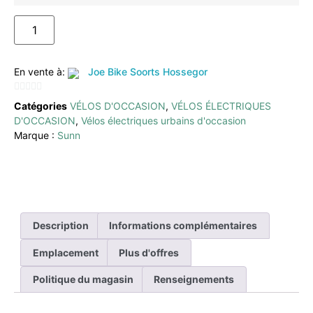
AJOUTER AU PANIER
En vente à:
Joe Bike Soorts Hossegor
0
Catégories
VÉLOS D'OCCASION
,
VÉLOS ÉLECTRIQUES
sur
D'OCCASION
,
Vélos électriques urbains d'occasion
5
Marque :
Sunn
Description
Informations complémentaires
Emplacement
Plus d'offres
Politique du magasin
Renseignements