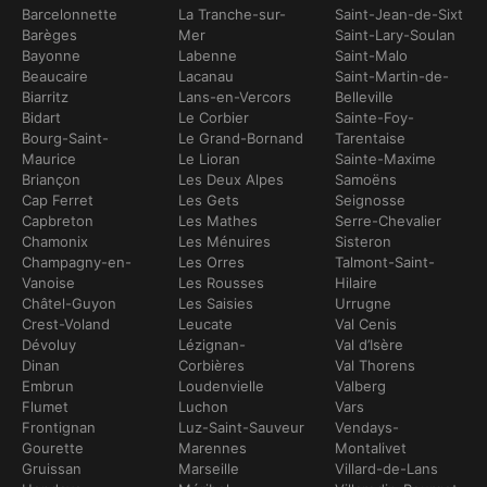
Barcelonnette
La Tranche-sur-
Saint-Jean-de-Sixt
Barèges
Mer
Saint-Lary-Soulan
Bayonne
Labenne
Saint-Malo
Beaucaire
Lacanau
Saint-Martin-de-
Biarritz
Lans-en-Vercors
Belleville
Bidart
Le Corbier
Sainte-Foy-
Bourg-Saint-
Le Grand-Bornand
Tarentaise
Maurice
Le Lioran
Sainte-Maxime
Briançon
Les Deux Alpes
Samoëns
Cap Ferret
Les Gets
Seignosse
Capbreton
Les Mathes
Serre-Chevalier
Chamonix
Les Ménuires
Sisteron
Champagny-en-
Les Orres
Talmont-Saint-
Vanoise
Les Rousses
Hilaire
Châtel-Guyon
Les Saisies
Urrugne
Crest-Voland
Leucate
Val Cenis
Dévoluy
Lézignan-
Val d’Isère
Dinan
Corbières
Val Thorens
Embrun
Loudenvielle
Valberg
Flumet
Luchon
Vars
Frontignan
Luz-Saint-Sauveur
Vendays-
Gourette
Marennes
Montalivet
Gruissan
Marseille
Villard-de-Lans