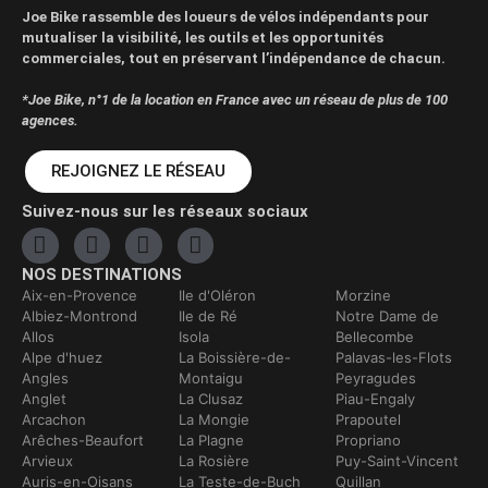
Joe Bike rassemble des loueurs de vélos indépendants pour
mutualiser la visibilité, les outils et les opportunités
commerciales, tout en préservant l’indépendance de chacun.
*Joe Bike, n°1 de la location en France avec un réseau de plus de 100
agences.
REJOIGNEZ LE RÉSEAU
Suivez-nous sur les réseaux sociaux
NOS DESTINATIONS
Aix-en-Provence
Ile d'Oléron
Morzine
Albiez-Montrond
Ile de Ré
Notre Dame de
Allos
Isola
Bellecombe
Alpe d'huez
La Boissière-de-
Palavas-les-Flots
Angles
Montaigu
Peyragudes
Anglet
La Clusaz
Piau-Engaly
Arcachon
La Mongie
Prapoutel
Arêches-Beaufort
La Plagne
Propriano
Arvieux
La Rosière
Puy-Saint-Vincent
Auris-en-Oisans
La Teste-de-Buch
Quillan