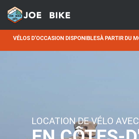
VÉLOS D’OCCASION DISPONIBLESÀ PARTIR DU 
LOCATION DE VÉLO AVEC
EN CÔTES-