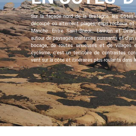
Sur la façade nord de la Bretagne, les Côtes-d
découpé où alternent plages, caps rocheux et 
Manche. Entre Saint-Brieuc, Lannion et Dinan
autour de paysages maritimes puissants et d’un ar
bocage, de routes sinueuses et de villages e
cyclisme, c’est un territoire de contrastes co
vent sur la côte et itinéraires plus roulants dans l