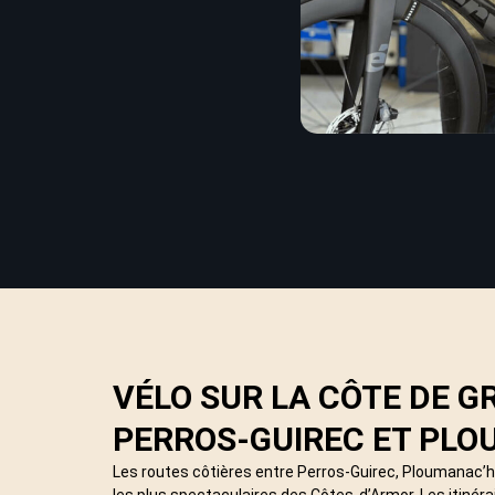
VÉLO SUR LA CÔTE DE GR
PERROS-GUIREC ET PL
Les routes côtières entre Perros-Guirec, Ploumanac’
les plus spectaculaires des Côtes-d’Armor. Les itinéra