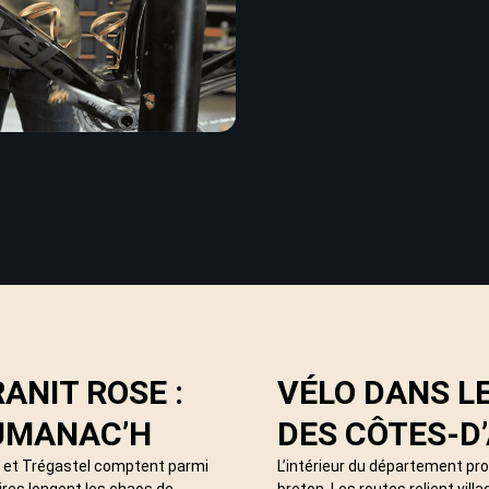
ANIT ROSE :
VÉLO DANS LE
OUMANAC’H
DES CÔTES-D
h et Trégastel comptent parmi
L’intérieur du département pro
ires longent les chaos de
breton. Les routes relient vill