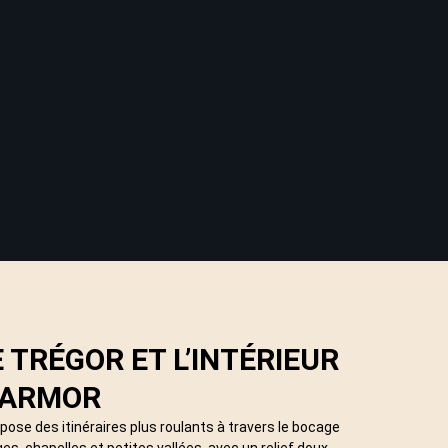
 TRÉGOR ET L’INTÉRIEUR
’ARMOR
pose des itinéraires plus roulants à travers le bocage
ages, chapelles et petites vallées, avec un relief doux