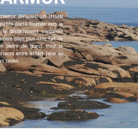
’Armor déroulent un littoral
petits ports tournés vers la
, le département s’organise
rière-pays plus rural, fait de
n pierre de granit. Pour le
nstants entre effort face au
es terres.