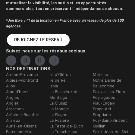
mutualiser la visibilité, les outils et les opportunités
commerciales, tout en préservant l’indépendance de chacun.
*Joe Bike, n°1 de la location en France avec un réseau de plus de 100
agences.
REJOIGNEZ LE RÉSEAU
Suivez-nous sur les réseaux sociaux
NOS DESTINATIONS
Aix-en-Provence
Ile d'Oléron
Morzine
Albiez-Montrond
Ile de Ré
Notre Dame de
Allos
Isola
Bellecombe
Alpe d'huez
La Boissière-de-
Palavas-les-Flots
Angles
Montaigu
Peyragudes
Anglet
La Clusaz
Piau-Engaly
Arcachon
La Mongie
Prapoutel
Arêches-Beaufort
La Plagne
Propriano
Arvieux
La Rosière
Puy-Saint-Vincent
Auris-en-Oisans
La Teste-de-Buch
Quillan
Barcelonnette
La Tranche-sur-
Saint-Jean-de-Sixt