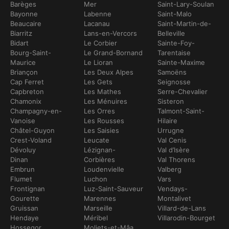
Barèges
Mer
Saint-Lary-Soulan
Bayonne
Labenne
Saint-Malo
Beaucaire
Lacanau
Saint-Martin-de-
Biarritz
Lans-en-Vercors
Belleville
Bidart
Le Corbier
Sainte-Foy-
Bourg-Saint-
Le Grand-Bornand
Tarentaise
Maurice
Le Lioran
Sainte-Maxime
Briançon
Les Deux Alpes
Samoëns
Cap Ferret
Les Gets
Seignosse
Capbreton
Les Mathes
Serre-Chevalier
Chamonix
Les Ménuires
Sisteron
Champagny-en-
Les Orres
Talmont-Saint-
Vanoise
Les Rousses
Hilaire
Châtel-Guyon
Les Saisies
Urrugne
Crest-Voland
Leucate
Val Cenis
Dévoluy
Lézignan-
Val d’Isère
Dinan
Corbières
Val Thorens
Embrun
Loudenvielle
Valberg
Flumet
Luchon
Vars
Frontignan
Luz-Saint-Sauveur
Vendays-
Gourette
Marennes
Montalivet
Gruissan
Marseille
Villard-de-Lans
Hendaye
Méribel
Villarodin-Bourget
Hossegor
Moliets-et-Mâa