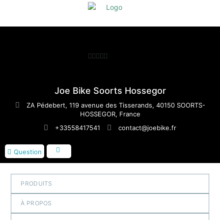
0
sur
5
Joe Bike Soorts Hossegor
ZA Pédebert, 119 avenue des Tisserands, 40150 SOORTS-
HOSSEGOR, France
+33558417541
contact@joebike.fr
Question
PRODUITS
À PROPOS