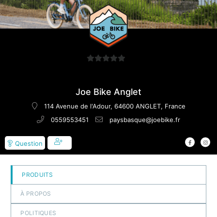
0
sur
5
Joe Bike Anglet
114 Avenue de l'Adour, 64600 ANGLET, France
0559553451
paysbasque@joebike.fr
Question
PRODUITS
À PROPOS
POLITIQUES