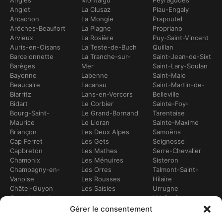
Anglet
La Clusaz
Piau-Engaly
Arcachon
La Mongie
Prapoutel
Arêches-Beaufort
La Plagne
Propriano
Arvieux
La Rosière
Puy-Saint-Vincent
Auris-en-Oisans
La Teste-de-Buch
Quillan
Barcelonnette
La Tranche-sur-
Saint-Jean-de-Sixt
Barèges
Mer
Saint-Lary-Soulan
Bayonne
Labenne
Saint-Malo
Beaucaire
Lacanau
Saint-Martin-de-
Biarritz
Lans-en-Vercors
Belleville
Bidart
Le Corbier
Sainte-Foy-
Bourg-Saint-
Le Grand-Bornand
Tarentaise
Maurice
Le Lioran
Sainte-Maxime
Briançon
Les Deux Alpes
Samoëns
Cap Ferret
Les Gets
Seignosse
Capbreton
Les Mathes
Serre-Chevalier
Chamonix
Les Ménuires
Sisteron
Champagny-en-
Les Orres
Talmont-Saint-
Vanoise
Les Rousses
Hilaire
Châtel-Guyon
Les Saisies
Urrugne
Crest-Voland
Leucate
Val Cenis
Dévoluy
Lézignan-
Val d’Isère
Gérer le consentement
Dinan
Corbières
Val Thorens