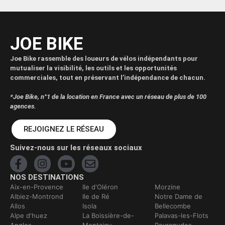
JOE BIKE
Joe Bike rassemble des loueurs de vélos indépendants pour
mutualiser la visibilité, les outils et les opportunités
commerciales, tout en préservant l’indépendance de chacun.
*Joe Bike, n°1 de la location en France avec un réseau de plus de 100
agences.
REJOIGNEZ LE RÉSEAU
Suivez-nous sur les réseaux sociaux
NOS DESTINATIONS
Aix-en-Provence
Ile d'Oléron
Morzine
Albiez-Montrond
Ile de Ré
Notre Dame de
Allos
Isola
Bellecombe
Alpe d'huez
La Boissière-de-
Palavas-les-Flots
Angles
Montaigu
Peyragudes