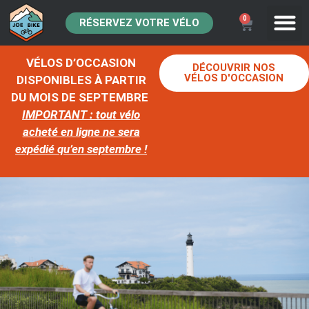
0
RÉSERVEZ VOTRE VÉLO
VÉLOS D’OCCASION
DÉCOUVRIR NOS
VÉLOS D'OCCASION
DISPONIBLES À PARTIR
DU MOIS DE SEPTEMBRE
IMPORTANT : tout vélo
acheté en ligne ne sera
expédié qu’en septembre !