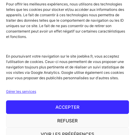
Embrun
Loudenvielle
Valberg
Pour offrir les meilleures expériences, nous utilisons des technologies
Flumet
Luchon
Vars
telles que les cookies pour stocker et/ou accéder aux informations des
Frontignan
Luz-Saint-Sauveur
Vendays-
appareils. Le fait de consentir à ces technologies nous permettra de
Gourette
Marennes
Montalivet
traiter des données telles que le comportement de navigation ou les ID
Gruissan
Marseille
Villard-de-Lans
uniques sur ce site. Le fait de ne pas consentir ou de retirer son
Hendaye
Méribel
Villarodin-Bourget
consentement peut avoir un effet négatif sur certaines caractéristiques
et fonctions.
Hossegor
Moliets-et-Mâa
NOS SERVICES
Location de vélos
Achat de vélo
En poursuivant votre navigation sur le site joebike.fr, vous acceptez
Atelier vélo
l’utilisation de cookies. Ceux-ci nous permettent de vous proposer une
Livraison à domicile
navigation toujours plus pertinente et de réaliser un suivi statistique de
Itinéraires vélo
vos visites via Google Analytics. Google utilise également ces cookies
Sorties guidées
pour vous proposer des publicités personnalisées sur d'autres sites.
Location longue durée
NOTRE RÉSEAU ET PARTENAIRES
Gérer les services
Offre partenaires hébergeurs
Label Accueil Vélo
Nos partenaires
ACCEPTER
Rejoignez le réseau !
Conseils & actus
REFUSER
Glossaire
VOIR LES PRÉFÉRENCES