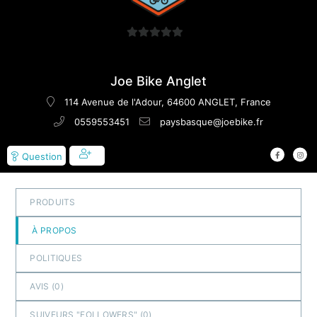
0
sur
5
Joe Bike Anglet
114 Avenue de l'Adour, 64600 ANGLET, France
0559553451
paysbasque@joebike.fr
Question
PRODUITS
À PROPOS
POLITIQUES
AVIS (
0
)
SUIVEURS "FOLLOWERS" (
0
)