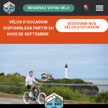
0
RÉSERVEZ VOTRE VÉLO
VÉLOS D’OCCASION
DÉCOUVRIR NOS
VÉLOS D'OCCASION
DISPONIBLESÀ PARTIR DU
MOIS DE SEPTEMBRE