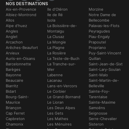
NOS DESTINATIONS
Aix-en-Provence
Ile d'Oléron
Morzine
Albiez-Montrond
Ile de Ré
Notre Dame de
Allos
Isola
Bellecombe
Alpe d'huez
La Boissière-de-
Palavas-les-Flots
Angles
Montaigu
Peyragudes
Anglet
La Clusaz
Piau-Engaly
Arcachon
La Mongie
Prapoutel
Arêches-Beaufort
La Plagne
Propriano
Arvieux
La Rosière
Puy-Saint-Vincent
Auris-en-Oisans
La Teste-de-Buch
Quillan
Barcelonnette
La Tranche-sur-
Saint-Jean-de-Sixt
Barèges
Mer
Saint-Lary-Soulan
Bayonne
Labenne
Saint-Malo
Beaucaire
Lacanau
Saint-Martin-de-
Biarritz
Lans-en-Vercors
Belleville
Bidart
Le Corbier
Sainte-Foy-
Bourg-Saint-
Le Grand-Bornand
Tarentaise
Maurice
Le Lioran
Sainte-Maxime
Briançon
Les Deux Alpes
Samoëns
Cap Ferret
Les Gets
Seignosse
Capbreton
Les Mathes
Serre-Chevalier
Chamonix
Les Ménuires
Sisteron