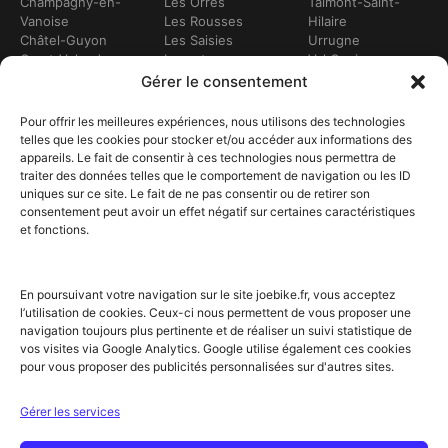
Champagny-en-
Les Orres
Talmont-Saint-
Vanoise
Les Rousses
Hilaire
Châtel-Guyon
Les Saisies
Urrugne
Crest-Voland
Leucate
Val Cenis
Dévoluy
Lézignan-
Val d’Isère
Gérer le consentement
Dinan
Corbières
Val Thorens
Embrun
Loudenvielle
Valberg
Pour offrir les meilleures expériences, nous utilisons des technologies
Flumet
Luchon
Vars
telles que les cookies pour stocker et/ou accéder aux informations des
Frontignan
Luz-Saint-Sauveur
Vendays-
appareils. Le fait de consentir à ces technologies nous permettra de
Gourette
Marennes
Montalivet
traiter des données telles que le comportement de navigation ou les ID
Gruissan
Marseille
Villard-de-Lans
uniques sur ce site. Le fait de ne pas consentir ou de retirer son
Hendaye
Méribel
Villarodin-Bourget
consentement peut avoir un effet négatif sur certaines caractéristiques
Hossegor
Moliets-et-Mâa
et fonctions.
NOS SERVICES
Location de vélos
Achat de vélo
En poursuivant votre navigation sur le site joebike.fr, vous acceptez
Atelier vélo
l’utilisation de cookies. Ceux-ci nous permettent de vous proposer une
Livraison à domicile
navigation toujours plus pertinente et de réaliser un suivi statistique de
Itinéraires vélo
vos visites via Google Analytics. Google utilise également ces cookies
Sorties guidées
pour vous proposer des publicités personnalisées sur d'autres sites.
Location longue durée
NOTRE RÉSEAU ET PARTENAIRES
Gérer les services
Offre partenaires hébergeurs
Label Accueil Vélo