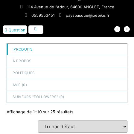
114 Avenue de l'Adour, 64600 ANGLET, France
0559553451
paysbasque@joebike.fr
Question
PRODUITS
À PROPOS
POLITIQUES
AVIS (
0
)
SUIVEURS "FOLLOWERS" (
0
)
Affichage de 1–10 sur 25 résultats