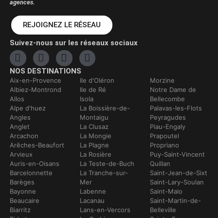
agences.
REJOIGNEZ LE RÉSEAU
Suivez-nous sur les réseaux sociaux
NOS DESTINATIONS
Aix-en-Provence
Ile d'Oléron
Morzine
Albiez-Montrond
Ile de Ré
Notre Dame de
Allos
Isola
Bellecombe
Alpe d'huez
La Boissière-de-
Palavas-les-Flots
Angles
Montaigu
Peyragudes
Anglet
La Clusaz
Piau-Engaly
Arcachon
La Mongie
Prapoutel
Arêches-Beaufort
La Plagne
Propriano
Arvieux
La Rosière
Puy-Saint-Vincent
Auris-en-Oisans
La Teste-de-Buch
Quillan
Barcelonnette
La Tranche-sur-
Saint-Jean-de-Sixt
Barèges
Mer
Saint-Lary-Soulan
Bayonne
Labenne
Saint-Malo
Beaucaire
Lacanau
Saint-Martin-de-
Biarritz
Lans-en-Vercors
Belleville