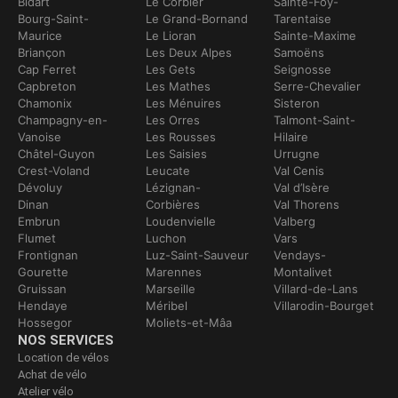
Bidart
Le Corbier
Sainte-Foy-
Bourg-Saint-
Le Grand-Bornand
Tarentaise
Maurice
Le Lioran
Sainte-Maxime
Briançon
Les Deux Alpes
Samoëns
Cap Ferret
Les Gets
Seignosse
Capbreton
Les Mathes
Serre-Chevalier
Chamonix
Les Ménuires
Sisteron
Champagny-en-
Les Orres
Talmont-Saint-
Vanoise
Les Rousses
Hilaire
Châtel-Guyon
Les Saisies
Urrugne
Crest-Voland
Leucate
Val Cenis
Dévoluy
Lézignan-
Val d’Isère
Dinan
Corbières
Val Thorens
Embrun
Loudenvielle
Valberg
Flumet
Luchon
Vars
Frontignan
Luz-Saint-Sauveur
Vendays-
Gourette
Marennes
Montalivet
Gruissan
Marseille
Villard-de-Lans
Hendaye
Méribel
Villarodin-Bourget
Hossegor
Moliets-et-Mâa
NOS SERVICES
Location de vélos
Achat de vélo
Atelier vélo