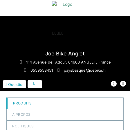
0
sur
5
Joe Bike Anglet
114 Avenue de l'Adour, 64600 ANGLET, France
0559553451
paysbasque@joebike.fr
Question
PRODUITS
À PROPOS
POLITIQUES