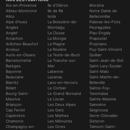
Aix-en-Provence
Ile d'Oléron
Morzine
Albiez-Montrond
Ile de Ré
Notre Dame de
Allos
Isola
Bellecombe
Alpe d'huez
La Boissière-de-
Palavas-les-Flots
Angles
Montaigu
Peyragudes
Anglet
La Clusaz
Piau-Engaly
Arcachon
La Mongie
Prapoutel
Arêches-Beaufort
La Plagne
Propriano
Arvieux
La Rosière
Puy-Saint-Vincent
Auris-en-Oisans
La Teste-de-Buch
Quillan
Barcelonnette
La Tranche-sur-
Saint-Jean-de-Sixt
Barèges
Mer
Saint-Lary-Soulan
Bayonne
Labenne
Saint-Malo
Beaucaire
Lacanau
Saint-Martin-de-
Biarritz
Lans-en-Vercors
Belleville
Bidart
Le Corbier
Sainte-Foy-
Bourg-Saint-
Le Grand-Bornand
Tarentaise
Maurice
Le Lioran
Sainte-Maxime
Briançon
Les Deux Alpes
Samoëns
Cap Ferret
Les Gets
Seignosse
Capbreton
Les Mathes
Serre-Chevalier
Chamonix
Les Ménuires
Sisteron
Champagny-en-
Les Orres
Talmont-Saint-