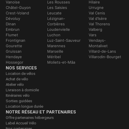
Vanoise
Les Rousses
Hilaire
Châtel-Guyon
Les Saisies
Urrugne
Crest-Voland
Leucate
Val Cenis
Dévoluy
Lézignan-
Val d’Isère
Dinan
Corbières
Val Thorens
Embrun
Loudenvielle
Valberg
Flumet
Luchon
Vars
Frontignan
Luz-Saint-Sauveur
Vendays-
Gourette
Marennes
Montalivet
Gruissan
Marseille
Villard-de-Lans
Hendaye
Méribel
Villarodin-Bourget
Hossegor
Moliets-et-Mâa
NOS SERVICES
Location de vélos
Achat de vélo
Atelier vélo
Livraison à domicile
Itinéraires vélo
Sorties guidées
Location longue durée
NOTRE RÉSEAU ET PARTENAIRES
Offre partenaires hébergeurs
Label Accueil Vélo
Nos partenaires