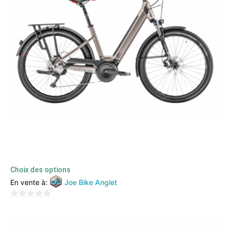
Moustache – Samedi 27 Xroad 3
3899,00
€
TTC
Choix des options
En vente à:
Joe Bike Anglet
0
sur
5