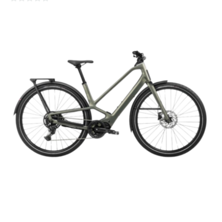
0
sur
5
Orbea – Diem 20
4599,00
€
3999,00
€
TTC