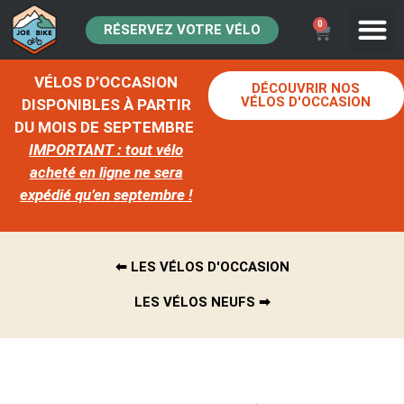
0
RÉSERVEZ VOTRE VÉLO
VÉLOS D’OCCASION
DÉCOUVRIR NOS
VÉLOS D'OCCASION
DISPONIBLES À PARTIR
DU MOIS DE SEPTEMBRE
IMPORTANT : tout vélo
acheté en ligne ne sera
expédié qu’en septembre !
⬅︎ LES VÉLOS D'OCCASION
LES VÉLOS NEUFS ➡︎