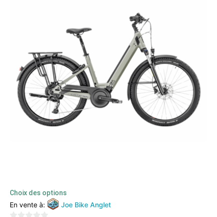
Moustache – Samedi 27 Xroad 4
3599,00
€
–
3799,00
€
TTC
Choix des options
En vente à:
Joe Bike Anglet