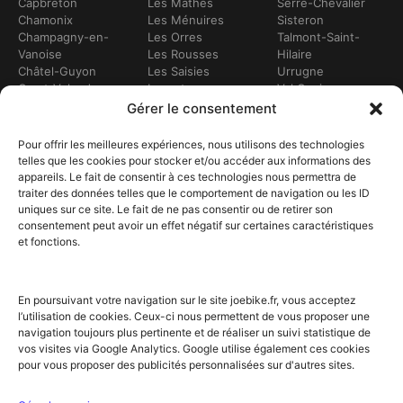
Capbreton
Les Mathes
Serre-Chevalier
Chamonix
Les Ménuires
Sisteron
Champagny-en-
Les Orres
Talmont-Saint-
Vanoise
Les Rousses
Hilaire
Châtel-Guyon
Les Saisies
Urrugne
Crest-Voland
Leucate
Val Cenis
Dévoluy
Lézignan-
Val d’Isère
Gérer le consentement
Dinan
Corbières
Val Thorens
Embrun
Loudenvielle
Valberg
Pour offrir les meilleures expériences, nous utilisons des technologies
Flumet
Luchon
Vars
telles que les cookies pour stocker et/ou accéder aux informations des
Frontignan
Luz-Saint-Sauveur
Vendays-
appareils. Le fait de consentir à ces technologies nous permettra de
Gourette
Marennes
Montalivet
traiter des données telles que le comportement de navigation ou les ID
Gruissan
Marseille
Villard-de-Lans
uniques sur ce site. Le fait de ne pas consentir ou de retirer son
Hendaye
Méribel
Villarodin-Bourget
consentement peut avoir un effet négatif sur certaines caractéristiques
et fonctions.
Hossegor
Moliets-et-Mâa
NOS SERVICES
Location de vélos
Achat de vélo
En poursuivant votre navigation sur le site joebike.fr, vous acceptez
Atelier vélo
l’utilisation de cookies. Ceux-ci nous permettent de vous proposer une
Livraison à domicile
navigation toujours plus pertinente et de réaliser un suivi statistique de
Itinéraires vélo
vos visites via Google Analytics. Google utilise également ces cookies
Sorties guidées
pour vous proposer des publicités personnalisées sur d'autres sites.
Location longue durée
NOTRE RÉSEAU ET PARTENAIRES