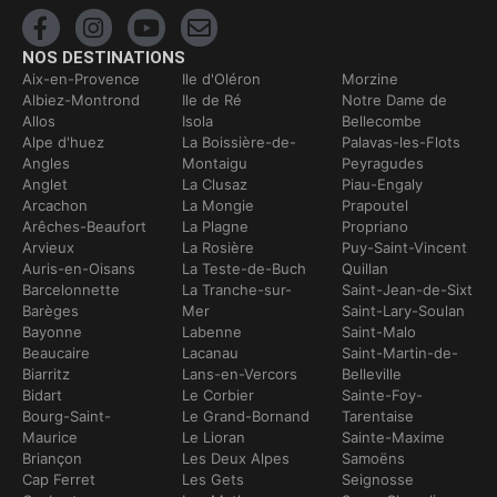
NOS DESTINATIONS
Aix-en-Provence
Ile d'Oléron
Morzine
Albiez-Montrond
Ile de Ré
Notre Dame de
Allos
Isola
Bellecombe
Alpe d'huez
La Boissière-de-
Palavas-les-Flots
Angles
Montaigu
Peyragudes
Anglet
La Clusaz
Piau-Engaly
Arcachon
La Mongie
Prapoutel
Arêches-Beaufort
La Plagne
Propriano
Arvieux
La Rosière
Puy-Saint-Vincent
Auris-en-Oisans
La Teste-de-Buch
Quillan
Barcelonnette
La Tranche-sur-
Saint-Jean-de-Sixt
Barèges
Mer
Saint-Lary-Soulan
Bayonne
Labenne
Saint-Malo
Beaucaire
Lacanau
Saint-Martin-de-
Biarritz
Lans-en-Vercors
Belleville
Bidart
Le Corbier
Sainte-Foy-
Bourg-Saint-
Le Grand-Bornand
Tarentaise
Maurice
Le Lioran
Sainte-Maxime
Briançon
Les Deux Alpes
Samoëns
Cap Ferret
Les Gets
Seignosse