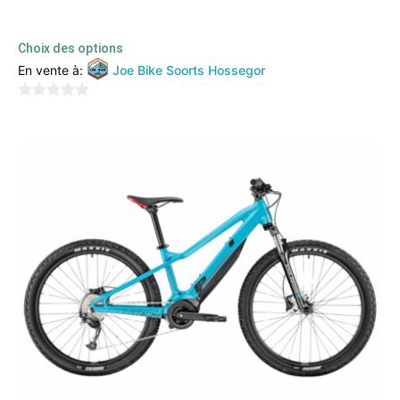
2559,00
€
2099,00
€
TTC
Choix des options
En vente à:
Joe Bike Soorts Hossegor
0
sur
5