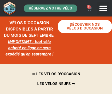
0
RÉSERVEZ VOTRE VÉLO
VÉLOS D’OCCASION
DÉCOUVRIR NOS
VÉLOS D'OCCASION
DISPONIBLES À PARTIR
DU MOIS DE SEPTEMBRE
IMPORTANT : tout vélo
acheté en ligne ne sera
expédié qu’en septembre !
⬅︎ LES VÉLOS D'OCCASION
LES VÉLOS NEUFS ➡︎