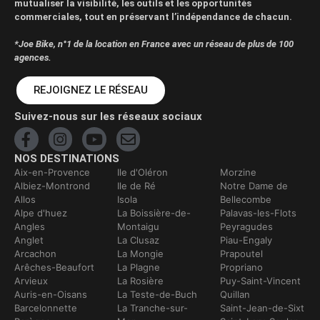
mutualiser la visibilité, les outils et les opportunités
commerciales, tout en préservant l’indépendance de chacun.
*Joe Bike, n°1 de la location en France avec un réseau de plus de 100
agences.
REJOIGNEZ LE RÉSEAU
Suivez-nous sur les réseaux sociaux
NOS DESTINATIONS
Aix-en-Provence
Ile d'Oléron
Morzine
Albiez-Montrond
Ile de Ré
Notre Dame de
Allos
Isola
Bellecombe
Alpe d'huez
La Boissière-de-
Palavas-les-Flots
Angles
Montaigu
Peyragudes
Anglet
La Clusaz
Piau-Engaly
Arcachon
La Mongie
Prapoutel
Arêches-Beaufort
La Plagne
Propriano
Arvieux
La Rosière
Puy-Saint-Vincent
Auris-en-Oisans
La Teste-de-Buch
Quillan
Barcelonnette
La Tranche-sur-
Saint-Jean-de-Sixt