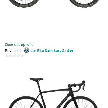
SCOTT GENIUS ERIDE 920 (2022)
5499,00
€
2200,00
€
TTC
Choix des options
En vente à:
Joe Bike Saint-Lary Soulan
0
sur
5