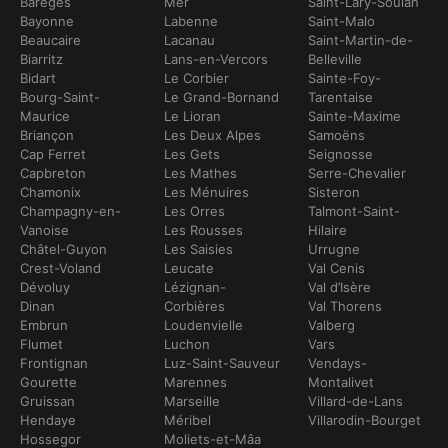
Barèges
Mer
Saint-Lary-Soulan
Bayonne
Labenne
Saint-Malo
Beaucaire
Lacanau
Saint-Martin-de-
Biarritz
Lans-en-Vercors
Belleville
Bidart
Le Corbier
Sainte-Foy-
Bourg-Saint-
Le Grand-Bornand
Tarentaise
Maurice
Le Lioran
Sainte-Maxime
Briançon
Les Deux Alpes
Samoëns
Cap Ferret
Les Gets
Seignosse
Capbreton
Les Mathes
Serre-Chevalier
Chamonix
Les Ménuires
Sisteron
Champagny-en-
Les Orres
Talmont-Saint-
Vanoise
Les Rousses
Hilaire
Châtel-Guyon
Les Saisies
Urrugne
Crest-Voland
Leucate
Val Cenis
Dévoluy
Lézignan-
Val d’Isère
Dinan
Corbières
Val Thorens
Embrun
Loudenvielle
Valberg
Flumet
Luchon
Vars
Frontignan
Luz-Saint-Sauveur
Vendays-
Gourette
Marennes
Montalivet
Gruissan
Marseille
Villard-de-Lans
Hendaye
Méribel
Villarodin-Bourget
Hossegor
Moliets-et-Mâa