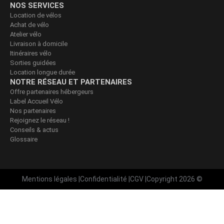
NOS SERVICES
Location de vélos
Achat de vélo
Atelier vélo
Livraison à domicile
Itinéraires vélo
Sorties guidées
Location longue durée
NOTRE RÉSEAU ET PARTENAIRES
Offre partenaires hébergeurs
Label Accueil Vélo
Nos partenaires
Rejoignez le réseau !
Conseils & actus
Glossaire
Mentions légales
|
Confidentialité
|
CGV
|
Copyright 2026 ©