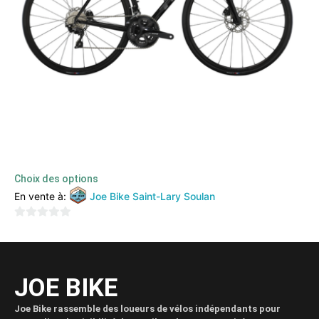
TREK EMONDA ALR5 (2023)
2499,00
€
1100,00
€
TTC
Choix des options
En vente à:
Joe Bike Saint-Lary Soulan
0
sur
5
JOE BIKE
Joe Bike rassemble des loueurs de vélos indépendants pour