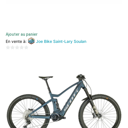
MOUSTACHE SAMEDI 26 OFF (2023)
2699,00
€
1800,00
€
TTC
Ajouter au panier
En vente à:
Joe Bike Saint-Lary Soulan
0
sur
5