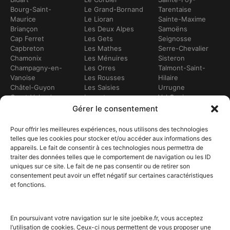
Bourg-Saint-
Le Grand-Bornand
Tarentaise
Maurice
Le Lioran
Sainte-Maxime
Briançon
Les Deux Alpes
Samoëns
Cap Ferret
Les Gets
Seignosse
Capbreton
Les Mathes
Serre-Chevalier
Chamonix
Les Ménuires
Sisteron
Champagny-en-
Les Orres
Talmont-Saint-
Vanoise
Les Rousses
Hilaire
Châtel-Guyon
Les Saisies
Urrugne
Crest-Voland
Leucate
Val Cenis
Dévoluy
Lézignan-
Val d’Isère
Gérer le consentement
Dinan
Corbières
Val Thorens
Embrun
Loudenvielle
Valberg
Pour offrir les meilleures expériences, nous utilisons des technologies
Flumet
Luchon
Vars
telles que les cookies pour stocker et/ou accéder aux informations des
Frontignan
Luz-Saint-Sauveur
Vendays-
appareils. Le fait de consentir à ces technologies nous permettra de
Gourette
Marennes
Montalivet
traiter des données telles que le comportement de navigation ou les ID
Gruissan
Marseille
Villard-de-Lans
uniques sur ce site. Le fait de ne pas consentir ou de retirer son
Hendaye
Méribel
Villarodin-Bourget
consentement peut avoir un effet négatif sur certaines caractéristiques
Hossegor
Moliets-et-Mâa
et fonctions.
NOS SERVICES
Location de vélos
Achat de vélo
En poursuivant votre navigation sur le site joebike.fr, vous acceptez
Atelier vélo
l’utilisation de cookies. Ceux-ci nous permettent de vous proposer une