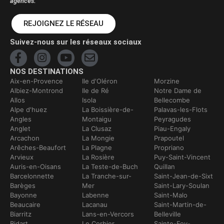
agences.
REJOIGNEZ LE RÉSEAU
Suivez-nous sur les réseaux sociaux
NOS DESTINATIONS
Aix-en-Provence
Ile d'Oléron
Morzine
Albiez-Montrond
Ile de Ré
Notre Dame de
Allos
Isola
Bellecombe
Alpe d'huez
La Boissière-de-
Palavas-les-Flots
Angles
Montaigu
Peyragudes
Anglet
La Clusaz
Piau-Engaly
Arcachon
La Mongie
Prapoutel
Arêches-Beaufort
La Plagne
Propriano
Arvieux
La Rosière
Puy-Saint-Vincent
Auris-en-Oisans
La Teste-de-Buch
Quillan
Barcelonnette
La Tranche-sur-
Saint-Jean-de-Sixt
Barèges
Mer
Saint-Lary-Soulan
Bayonne
Labenne
Saint-Malo
Beaucaire
Lacanau
Saint-Martin-de-
Biarritz
Lans-en-Vercors
Belleville
Bidart
Le Corbier
Sainte-Foy-