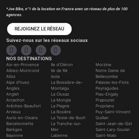
*Joe Bike, n°1 de la location en France avec un réseau de plus de 100
agences.
REJOIGNEZ LE RÉSEAU
Suivez-nous sur les réseaux sociaux
NOS DESTINATIONS
Aix-en-Provence
Ile d'Oléron
Morzine
Albiez-Montrond
Ile de Ré
Notre Dame de
Allos
Isola
Bellecombe
Alpe d'huez
La Boissière-de-
Palavas-les-Flots
Angles
Montaigu
Peyragudes
Anglet
La Clusaz
Piau-Engaly
Arcachon
La Mongie
Prapoutel
Arêches-Beaufort
La Plagne
Propriano
Arvieux
La Rosière
Puy-Saint-Vincent
Auris-en-Oisans
La Teste-de-Buch
Quillan
Barcelonnette
La Tranche-sur-
Saint-Jean-de-Sixt
Barèges
Mer
Saint-Lary-Soulan
Bayonne
Labenne
Saint-Malo