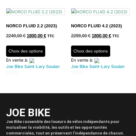
sur
sur
5
5
NORCO FLUID 2.2 (2023)
NORCO FLUID 4.2 (2023)
2249,00
€
1800,00
€
2299,00
€
1800,00
€
TTC
TTC
Choix des options
Choix des options
En vente à:
En vente à:
Joe Bike Saint-Lary Soulan
Joe Bike Saint-Lary Soulan
0
0
sur
sur
5
5
JOE BIKE
Joe Bike rassemble des loueurs de vélos indépendants pour
mutualiser la visibilité, les outils et les opportunités
commerciales, tout en préservant l’indépendance de chacun.