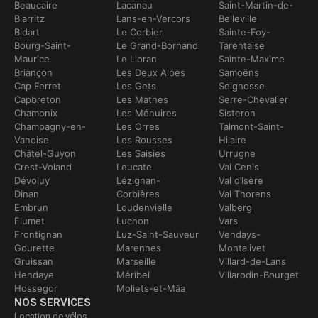
Beaucaire
Lacanau
Saint-Martin-de-
Biarritz
Lans-en-Vercors
Belleville
Bidart
Le Corbier
Sainte-Foy-
Bourg-Saint-
Le Grand-Bornand
Tarentaise
Maurice
Le Lioran
Sainte-Maxime
Briançon
Les Deux Alpes
Samoëns
Cap Ferret
Les Gets
Seignosse
Capbreton
Les Mathes
Serre-Chevalier
Chamonix
Les Ménuires
Sisteron
Champagny-en-
Les Orres
Talmont-Saint-
Vanoise
Les Rousses
Hilaire
Châtel-Guyon
Les Saisies
Urrugne
Crest-Voland
Leucate
Val Cenis
Dévoluy
Lézignan-
Val d’Isère
Dinan
Corbières
Val Thorens
Embrun
Loudenvielle
Valberg
Flumet
Luchon
Vars
Frontignan
Luz-Saint-Sauveur
Vendays-
Gourette
Marennes
Montalivet
Gruissan
Marseille
Villard-de-Lans
Hendaye
Méribel
Villarodin-Bourget
Hossegor
Moliets-et-Mâa
NOS SERVICES
Location de vélos