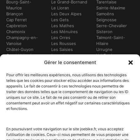
Bourg-Saint-
Le Grand-Bornand
Tarentaise
Maurice
Le Lioran
Sainte-Maxime
Briançon
Les Deux Alpes
Samoëns
Cap Ferret
Les Gets
Seignosse
Capbreton
Les Mathes
Serre-Chevalier
Chamonix
Les Ménuires
Sisteron
Champagny-en-
Les Orres
Talmont-Saint-
Vanoise
Les Rousses
Hilaire
Châtel-Guyon
Les Saisies
Urrugne
Crest-Voland
Leucate
Val Cenis
Dévoluy
Lézignan-
Val d’Isère
Gérer le consentement
Dinan
Corbières
Val Thorens
Embrun
Loudenvielle
Valberg
Pour offrir les meilleures expériences, nous utilisons des technologies
Flumet
Luchon
Vars
telles que les cookies pour stocker et/ou accéder aux informations des
Frontignan
Luz-Saint-Sauveur
Vendays-
appareils. Le fait de consentir à ces technologies nous permettra de
Gourette
Marennes
Montalivet
traiter des données telles que le comportement de navigation ou les ID
Gruissan
Marseille
Villard-de-Lans
uniques sur ce site. Le fait de ne pas consentir ou de retirer son
Hendaye
Méribel
Villarodin-Bourget
consentement peut avoir un effet négatif sur certaines caractéristiques
Hossegor
Moliets-et-Mâa
et fonctions.
NOS SERVICES
Location de vélos
Achat de vélo
En poursuivant votre navigation sur le site joebike.fr, vous acceptez
Atelier vélo
l’utilisation de cookies. Ceux-ci nous permettent de vous proposer une
Livraison à domicile