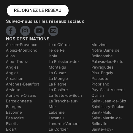
REJOIGNEZ LE RÉSEAU
Suivez-nous sur les réseaux sociaux
NOS DESTINATIONS
Aix-en-Provence
Ile d'Oléron
Morzine
Albiez-Montrond
Ile de Ré
Notre Dame de
Allos
Isola
Bellecombe
Alpe d'huez
La Boissière-de-
Palavas-les-Flots
Angles
Montaigu
Peyragudes
Anglet
La Clusaz
Piau-Engaly
Arcachon
La Mongie
Prapoutel
Arêches-Beaufort
La Plagne
Propriano
Arvieux
La Rosière
Puy-Saint-Vincent
Auris-en-Oisans
La Teste-de-Buch
Quillan
Barcelonnette
La Tranche-sur-
Saint-Jean-de-Sixt
Barèges
Mer
Saint-Lary-Soulan
Bayonne
Labenne
Saint-Malo
Beaucaire
Lacanau
Saint-Martin-de-
Biarritz
Lans-en-Vercors
Belleville
Bidart
Le Corbier
Sainte-Foy-