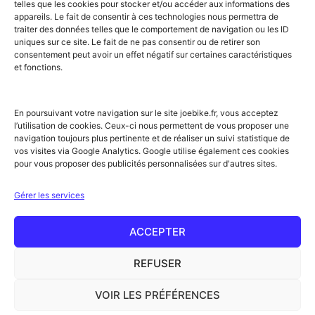
Flumet
Luchon
Vars
telles que les cookies pour stocker et/ou accéder aux informations des
Frontignan
Luz-Saint-Sauveur
Vendays-
appareils. Le fait de consentir à ces technologies nous permettra de
Gourette
Marennes
Montalivet
traiter des données telles que le comportement de navigation ou les ID
Gruissan
Marseille
Villard-de-Lans
uniques sur ce site. Le fait de ne pas consentir ou de retirer son
Hendaye
Méribel
Villarodin-Bourget
consentement peut avoir un effet négatif sur certaines caractéristiques
Hossegor
Moliets-et-Mâa
et fonctions.
NOS SERVICES
Location de vélos
Achat de vélo
En poursuivant votre navigation sur le site joebike.fr, vous acceptez
Atelier vélo
l’utilisation de cookies. Ceux-ci nous permettent de vous proposer une
Livraison à domicile
navigation toujours plus pertinente et de réaliser un suivi statistique de
Itinéraires vélo
vos visites via Google Analytics. Google utilise également ces cookies
Sorties guidées
pour vous proposer des publicités personnalisées sur d'autres sites.
Location longue durée
NOTRE RÉSEAU ET PARTENAIRES
Gérer les services
Offre partenaires hébergeurs
Label Accueil Vélo
Nos partenaires
ACCEPTER
Rejoignez le réseau !
Conseils & actus
REFUSER
Glossaire
VOIR LES PRÉFÉRENCES