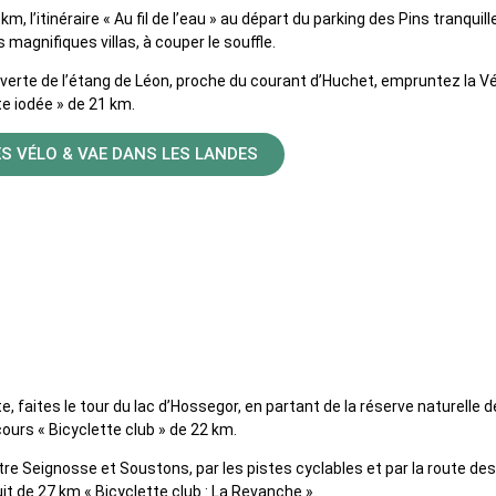
m, l’itinéraire « Au fil de l’eau » au départ du parking des Pins tranquill
 magnifiques villas, à couper le souffle.
uverte de l’étang de Léon, proche du courant d’Huchet, empruntez la V
e iodée » de 21 km.
ES VÉLO & VAE DANS LES LANDES
s vélo de route
, faites le tour du lac d’Hossegor, en partant de la réserve naturelle de
ours « Bicyclette club » de 22 km.
e Seignosse et Soustons, par les pistes cyclables et par la route des
it de 27 km « Bicyclette club : La Revanche ».