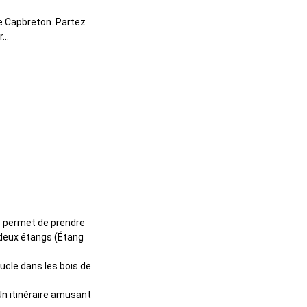
 de Capbreton. Partez
or…
us permet de prendre
 deux étangs (Étang
ucle dans les bois de
 Un itinéraire amusant