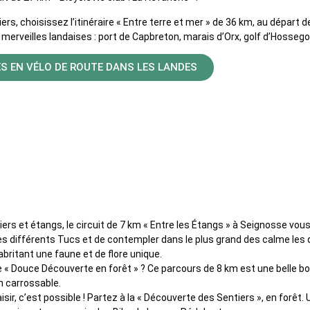
iers, choisissez l’itinéraire « Entre terre et mer » de 36 km, au départ
e merveilles landaises : port de Capbreton, marais d’Orx, golf d’Hosseg
ES EN VÉLO DE ROUTE DANS LES LANDES
es VTT & VTTAE
iers et étangs, le circuit de 7 km « Entre les Étangs » à Seignosse vo
ses différents Tucs et de contempler dans le plus grand des calme les
abritant une faune et de flore unique.
e « Douce Découverte en forêt » ? Ce parcours de 8 km est une belle bo
n carrossable.
sir, c’est possible ! Partez à la « Découverte des Sentiers », en forêt.