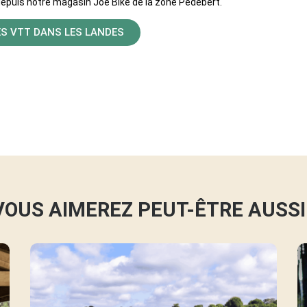
 depuis notre magasin Joe Bike de la zone Pédebert.
ES VTT DANS LES LANDES
VOUS AIMEREZ PEUT-ÊTRE AUSSI 