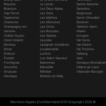
Maurice
Le Lioran
Sainte-Maxime
Briançon
Les Deux Alpes
Samoëns
Cap Ferret
Les Gets
Seignosse
Capbreton
Les Mathes
Serre-Chevalier
Chamonix
Les Ménuires
Sisteron
Champagny-en-
Les Orres
Talmont-Saint-
Vanoise
Les Rousses
Hilaire
Châtel-Guyon
Les Saisies
Urrugne
Crest-Voland
Leucate
Val Cenis
Dévoluy
Lézignan-Corbières
Val d’Isère
Dinan
Loudenvielle
Val Thorens
Embrun
Luchon
Valberg
Flumet
Luz-Saint-Sauveur
Vars
Frontignan
Marennes
Vendays-Montalive
Gourette
Marseille
Villard-de-Lans
Gruissan
Méribel
Villarodin-Bourget
Hendaye
Moliets-et-Mâa
Mentions légales
|
Confidentialité
|
CGV
|
Copyright 2026 ©