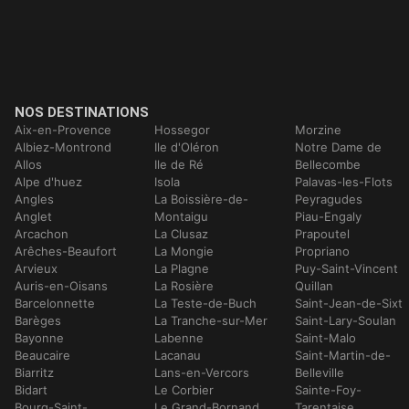
NOS DESTINATIONS
Aix-en-Provence
Hossegor
Morzine
Albiez-Montrond
Ile d'Oléron
Notre Dame de
Allos
Ile de Ré
Bellecombe
Alpe d'huez
Isola
Palavas-les-Flots
Angles
La Boissière-de-
Peyragudes
Anglet
Montaigu
Piau-Engaly
Arcachon
La Clusaz
Prapoutel
Arêches-Beaufort
La Mongie
Propriano
Arvieux
La Plagne
Puy-Saint-Vincent
Auris-en-Oisans
La Rosière
Quillan
Barcelonnette
La Teste-de-Buch
Saint-Jean-de-Sixt
Barèges
La Tranche-sur-Mer
Saint-Lary-Soulan
Bayonne
Labenne
Saint-Malo
Beaucaire
Lacanau
Saint-Martin-de-
Biarritz
Lans-en-Vercors
Belleville
Bidart
Le Corbier
Sainte-Foy-
Bourg-Saint-
Le Grand-Bornand
Tarentaise