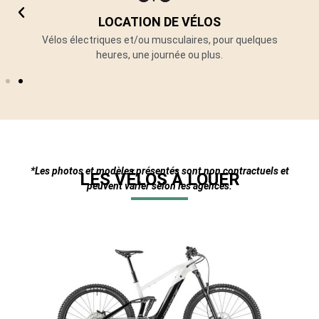
LOCATION DE VÉLOS
un
Vélos électriques et/ou musculaires, pour quelques
heures, une journée ou plus.
*Les photos et modèles présentés sont non contractuels et
LES VÉLOS À LOUER
peuvent varier selon les agences.