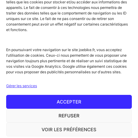
Flumet
Luchon
Vars
telles que les cookies pour stocker et/ou accéder aux informations des
Frontignan
Luz-Saint-Sauveur
Vendays-
appareils. Le fait de consentir à ces technologies nous permettra de
Gourette
Marennes
Montalivet
traiter des données telles que le comportement de navigation ou les ID
Gruissan
Marseille
Villard-de-Lans
uniques sur ce site. Le fait de ne pas consentir ou de retirer son
Hendaye
Méribel
Villarodin-Bourget
consentement peut avoir un effet négatif sur certaines caractéristiques
Hossegor
Moliets-et-Mâa
et fonctions.
NOS SERVICES
Location de vélos
Achat de vélo
En poursuivant votre navigation sur le site joebike.fr, vous acceptez
Atelier vélo
l’utilisation de cookies. Ceux-ci nous permettent de vous proposer une
Livraison à domicile
navigation toujours plus pertinente et de réaliser un suivi statistique de
Itinéraires vélo
vos visites via Google Analytics. Google utilise également ces cookies
Sorties guidées
pour vous proposer des publicités personnalisées sur d'autres sites.
Location longue durée
NOTRE RÉSEAU ET PARTENAIRES
Gérer les services
Offre partenaires hébergeurs
Label Accueil Vélo
Nos partenaires
ACCEPTER
Rejoignez le réseau !
Conseils & actus
REFUSER
Glossaire
VOIR LES PRÉFÉRENCES