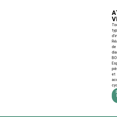
A
V
To
ty
d’i
Réa
de
di
BO
Es
pi
et
ac
cy