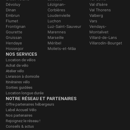
Dévoluy
Lézignan-
Val d’Isère
Dinan
Corbières
Val Thorens
Embrun
Loudenvielle
Valberg
Flumet
Luchon
Vars
Frontignan
Luz-Saint-Sauveur
Vendays-
Gourette
Marennes
Montalivet
Gruissan
Marseille
Villard-de-Lans
Hendaye
Méribel
Villarodin-Bourget
Hossegor
Moliets-et-Mâa
NOS SERVICES
Location de vélos
Achat de vélo
Atelier vélo
Livraison à domicile
Itinéraires vélo
Sorties guidées
Location longue durée
NOTRE RÉSEAU ET PARTENAIRES
Offre partenaires hébergeurs
Label Accueil Vélo
Nos partenaires
Rejoignez le réseau !
Conseils & actus