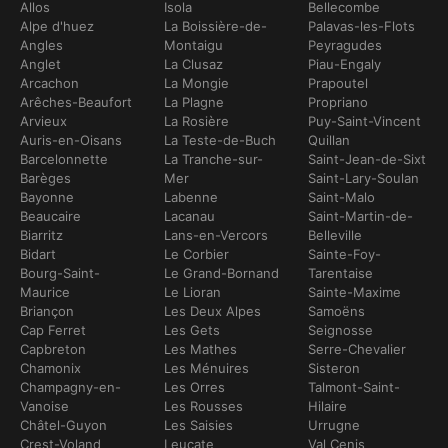
Allos
Isola
Bellecombe
Alpe d'huez
La Boissière-de-
Palavas-les-Flots
Angles
Montaigu
Peyragudes
Anglet
La Clusaz
Piau-Engaly
Arcachon
La Mongie
Prapoutel
Arêches-Beaufort
La Plagne
Propriano
Arvieux
La Rosière
Puy-Saint-Vincent
Auris-en-Oisans
La Teste-de-Buch
Quillan
Barcelonnette
La Tranche-sur-
Saint-Jean-de-Sixt
Barèges
Mer
Saint-Lary-Soulan
Bayonne
Labenne
Saint-Malo
Beaucaire
Lacanau
Saint-Martin-de-
Biarritz
Lans-en-Vercors
Belleville
Bidart
Le Corbier
Sainte-Foy-
Bourg-Saint-
Le Grand-Bornand
Tarentaise
Maurice
Le Lioran
Sainte-Maxime
Briançon
Les Deux Alpes
Samoëns
Cap Ferret
Les Gets
Seignosse
Capbreton
Les Mathes
Serre-Chevalier
Chamonix
Les Ménuires
Sisteron
Champagny-en-
Les Orres
Talmont-Saint-
Vanoise
Les Rousses
Hilaire
Châtel-Guyon
Les Saisies
Urrugne
Crest-Voland
Leucate
Val Cenis