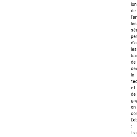
lo
de
l’a
les
sé
pe
d’
les
ba
de
dé
la
te
et
de
ga
en
co
L’o
:
tr