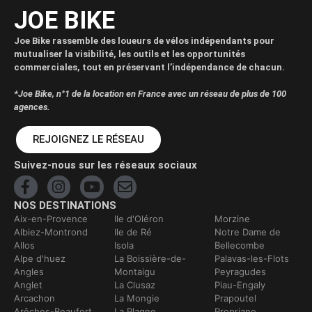
JOE BIKE
Joe Bike rassemble des loueurs de vélos indépendants pour
mutualiser la visibilité, les outils et les opportunités
commerciales, tout en préservant l’indépendance de chacun.
*Joe Bike, n°1 de la location en France avec un réseau de plus de 100
agences.
REJOIGNEZ LE RÉSEAU
Suivez-nous sur les réseaux sociaux
NOS DESTINATIONS
Aix-en-Provence
Ile d'Oléron
Morzine
Albiez-Montrond
Ile de Ré
Notre Dame de
Allos
Isola
Bellecombe
Alpe d'huez
La Boissière-de-
Palavas-les-Flots
Angles
Montaigu
Peyragudes
Anglet
La Clusaz
Piau-Engaly
Arcachon
La Mongie
Prapoutel
Arêches-Beaufort
La Plagne
Propriano