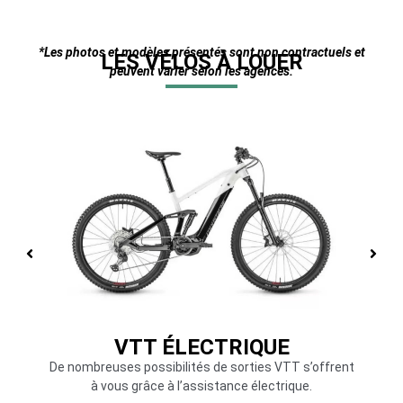
*Les photos et modèles présentés sont non contractuels et
LES VÉLOS À LOUER
peuvent varier selon les agences.
VTT ÉLECTRIQUE
De nombreuses possibilités de sorties VTT s’offrent
Un vélo M
à vous grâce à l’assistance électrique.