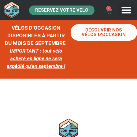
0
RÉSERVEZ VOTRE VÉLO
VÉLOS D’OCCASION
DÉCOUVRIR NOS
VÉLOS D'OCCASION
DISPONIBLES À PARTIR
DU MOIS DE SEPTEMBRE
IMPORTANT : tout vélo
acheté en ligne ne sera
expédié qu’en septembre !