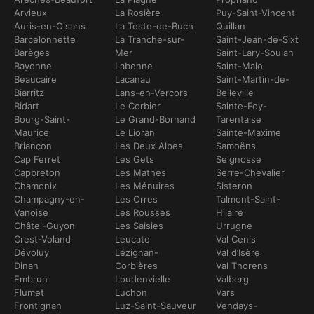
Arvieux
La Rosière
Puy-Saint-Vincent
Auris-en-Oisans
La Teste-de-Buch
Quillan
Barcelonnette
La Tranche-sur-
Saint-Jean-de-Sixt
Barèges
Mer
Saint-Lary-Soulan
Bayonne
Labenne
Saint-Malo
Beaucaire
Lacanau
Saint-Martin-de-
Biarritz
Lans-en-Vercors
Belleville
Bidart
Le Corbier
Sainte-Foy-
Bourg-Saint-
Le Grand-Bornand
Tarentaise
Maurice
Le Lioran
Sainte-Maxime
Briançon
Les Deux Alpes
Samoëns
Cap Ferret
Les Gets
Seignosse
Capbreton
Les Mathes
Serre-Chevalier
Chamonix
Les Ménuires
Sisteron
Champagny-en-
Les Orres
Talmont-Saint-
Vanoise
Les Rousses
Hilaire
Châtel-Guyon
Les Saisies
Urrugne
Crest-Voland
Leucate
Val Cenis
Dévoluy
Lézignan-
Val d’Isère
Dinan
Corbières
Val Thorens
Embrun
Loudenvielle
Valberg
Flumet
Luchon
Vars
Frontignan
Luz-Saint-Sauveur
Vendays-