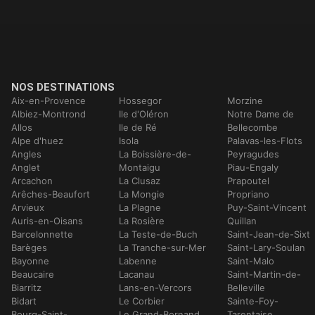
NOS DESTINATIONS
Aix-en-Provence
Hossegor
Morzine
Albiez-Montrond
Ile d'Oléron
Notre Dame de
Allos
Ile de Ré
Bellecombe
Alpe d'huez
Isola
Palavas-les-Flots
Angles
La Boissière-de-
Peyragudes
Anglet
Montaigu
Piau-Engaly
Arcachon
La Clusaz
Prapoutel
Arêches-Beaufort
La Mongie
Propriano
Arvieux
La Plagne
Puy-Saint-Vincent
Auris-en-Oisans
La Rosière
Quillan
Barcelonnette
La Teste-de-Buch
Saint-Jean-de-Sixt
Barèges
La Tranche-sur-Mer
Saint-Lary-Soulan
Bayonne
Labenne
Saint-Malo
Beaucaire
Lacanau
Saint-Martin-de-
Biarritz
Lans-en-Vercors
Belleville
Bidart
Le Corbier
Sainte-Foy-
Bourg-Saint-
Le Grand-Bornand
Tarentaise