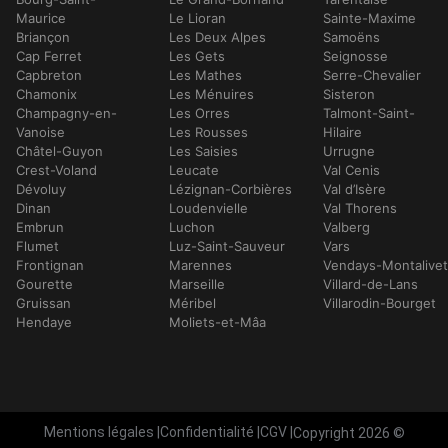
Maurice
Le Lioran
Sainte-Maxime
Briançon
Les Deux Alpes
Samoëns
Cap Ferret
Les Gets
Seignosse
Capbreton
Les Mathes
Serre-Chevalier
Chamonix
Les Ménuires
Sisteron
Champagny-en-
Les Orres
Talmont-Saint-
Vanoise
Les Rousses
Hilaire
Châtel-Guyon
Les Saisies
Urrugne
Crest-Voland
Leucate
Val Cenis
Dévoluy
Lézignan-Corbières
Val d’Isère
Dinan
Loudenvielle
Val Thorens
Embrun
Luchon
Valberg
Flumet
Luz-Saint-Sauveur
Vars
Frontignan
Marennes
Vendays-Montalive
Gourette
Marseille
Villard-de-Lans
Gruissan
Méribel
Villarodin-Bourget
Hendaye
Moliets-et-Mâa
Mentions légales
|
Confidentialité
|
CGV
|
Copyright 2026 ©