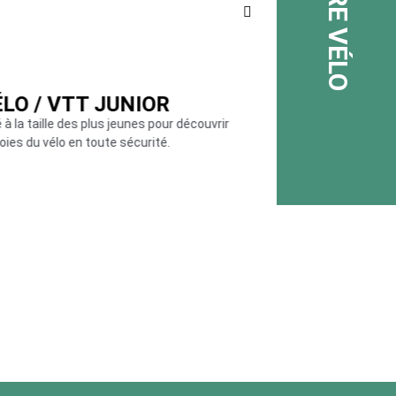
LO / VTT JUNIOR
VÉLO 
à la taille des plus jeunes pour découvrir
Léger et rapide pour lon
joies du vélo en toute sécurité.