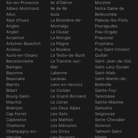
Aix-en-Provence
Ile d'Oléron
Morzine
Albiez-Montrond
Ile de Ré
Notre Dame de
Allos
Isola
Bellecombe
Alpe d'huez
La Boissière-de-
Palavas-les-Flots
Angles
Montaigu
Peyragudes
Anglet
La Clusaz
Piau-Engaly
Arcachon
La Mongie
Prapoutel
Arêches-Beaufort
La Plagne
Propriano
Arvieux
La Rosière
Puy-Saint-Vincent
Auris-en-Oisans
La Teste-de-Buch
Quillan
Barcelonnette
La Tranche-sur-
Saint-Jean-de-Sixt
Barèges
Mer
Saint-Lary-Soulan
Bayonne
Labenne
Saint-Malo
Beaucaire
Lacanau
Saint-Martin-de-
Biarritz
Lans-en-Vercors
Belleville
Bidart
Le Corbier
Sainte-Foy-
Bourg-Saint-
Le Grand-Bornand
Tarentaise
Maurice
Le Lioran
Sainte-Maxime
Briançon
Les Deux Alpes
Samoëns
Cap Ferret
Les Gets
Seignosse
Capbreton
Les Mathes
Serre-Chevalier
Chamonix
Les Ménuires
Sisteron
Champagny-en-
Les Orres
Talmont-Saint-
Vanoise
Les Rousses
Hilaire