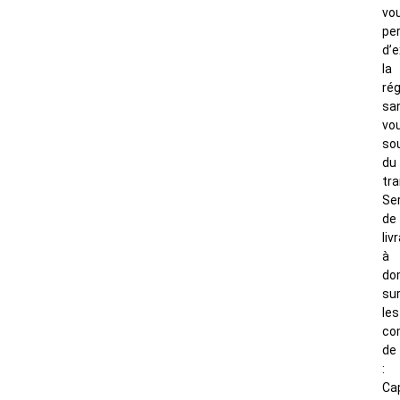
vo
pe
d’e
la
rég
sa
vo
so
du
tra
Se
de
liv
à
dom
su
les
co
de
:
Ca