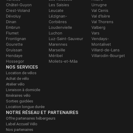
Châtel-Guyon
Les Saisies
Urrugne
Crest-Voland
Leucate
Val Cenis
Dévoluy
Lézignan-
Val d’Isère
Dinan
Corbières
Val Thorens
Embrun
Loudenvielle
Valberg
Flumet
Luchon
Vars
Frontignan
Luz-Saint-Sauveur
Vendays-
Gourette
Marennes
Montalivet
Gruissan
Marseille
Villard-de-Lans
Hendaye
Méribel
Villarodin-Bourget
Hossegor
Moliets-et-Mâa
NOS SERVICES
Location de vélos
Achat de vélo
Atelier vélo
Livraison à domicile
Itinéraires vélo
Sorties guidées
Location longue durée
NOTRE RÉSEAU ET PARTENAIRES
Offre partenaires hébergeurs
Label Accueil Vélo
Nos partenaires