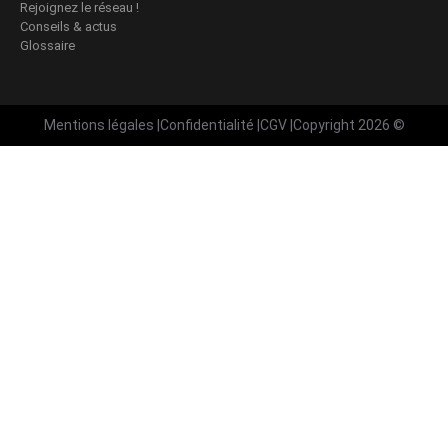
Rejoignez le réseau !
Conseils & actus
Glossaire
Mentions légales
|
Confidentialité
|
CGV
|
Copyright 2026 ©