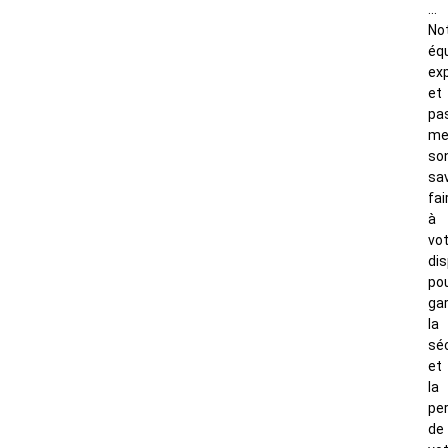
…
No
éq
ex
et
pa
me
so
sav
fai
à
vo
dis
po
gar
la
sé
et
la
pe
de