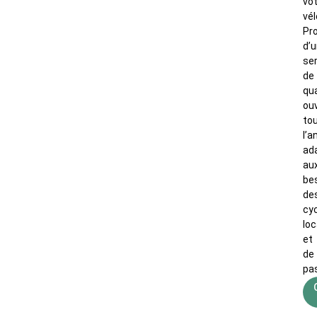
vo
vél
Pro
d’
se
de
qua
ou
to
l’a
ad
au
be
de
cyc
lo
et
de
pa