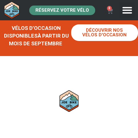
0
RÉSERVEZ VOTRE VÉLO
VÉLOS D’OCCASION
DÉCOUVRIR NOS
VÉLOS D'OCCASION
DISPONIBLESÀ PARTIR DU
MOIS DE SEPTEMBRE
JOE BIKE
CAPBRETON