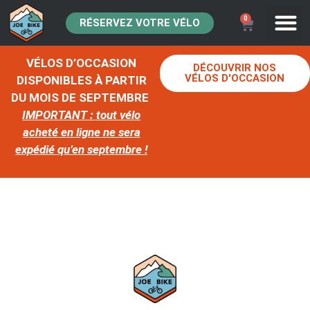
0
RÉSERVEZ VOTRE VÉLO
VÉLOS D’OCCASION
DÉCOUVRIR NOS
VÉLOS D'OCCASION
DISPONIBLES À PARTIR
DU MOIS DE SEPTEMBRE
IMPORTANT : tout vélo
acheté en ligne ne sera
expédié qu’en septembre !