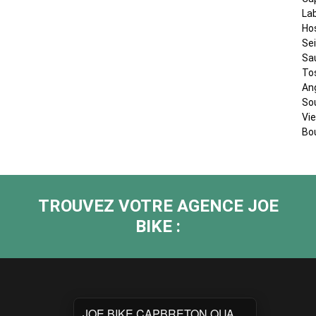
La
Ho
Se
Sa
To
An
So
Vi
Bo
TROUVEZ VOTRE AGENCE JOE
BIKE :
JOE BIKE CAPBRETON QUAI 1000 SABORDS