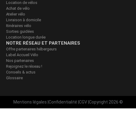
Location de vélos
Achat de vélo
Atelier vélo
Livraison à domicile
Itinéraires vélo
Sorties guidées
Location longue durée
NOTRE RÉSEAU ET PARTENAIRES
Offre partenaires hébergeurs
Label Accueil Vélo
Nos partenaires
Rejoignez le réseau !
Conseils & actus
Glossaire
Mentions légales
|
Confidentialité
|
CGV
|
Copyright 2026 ©