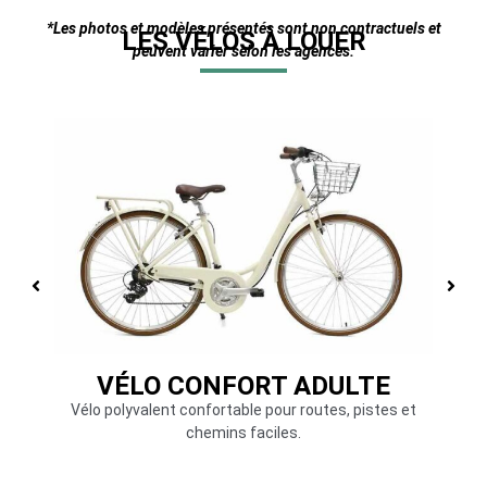
*Les photos et modèles présentés sont non contractuels et
LES VÉLOS À LOUER
peuvent varier selon les agences.
VÉLO CONFORT ADULTE
V
yas
Vélo polyvalent confortable pour routes, pistes et
Un vél
chemins faciles.
du 