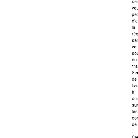
se
vo
pe
d’e
la
rég
sa
vo
so
du
tra
Se
de
liv
à
dom
su
les
co
de
:
Ca