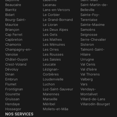
Beaucaire
Lacanau
Saint-Martin-de-
Biarritz
Lans-en-Vercors
Belleville
Bidart
Le Corbier
Sainte-Foy-
Bourg-Saint-
Le Grand-Bornand
Tarentaise
Maurice
Le Lioran
Sainte-Maxime
Briançon
Les Deux Alpes
Samoëns
Cap Ferret
Les Gets
Seignosse
Capbreton
Les Mathes
Serre-Chevalier
Chamonix
Les Ménuires
Sisteron
Champagny-en-
Les Orres
Talmont-Saint-
Vanoise
Les Rousses
Hilaire
Châtel-Guyon
Les Saisies
Urrugne
Crest-Voland
Leucate
Val Cenis
Dévoluy
Lézignan-
Val d’Isère
Dinan
Corbières
Val Thorens
Embrun
Loudenvielle
Valberg
Flumet
Luchon
Vars
Frontignan
Luz-Saint-Sauveur
Vendays-
Gourette
Marennes
Montalivet
Gruissan
Marseille
Villard-de-Lans
Hendaye
Méribel
Villarodin-Bourget
Hossegor
Moliets-et-Mâa
NOS SERVICES