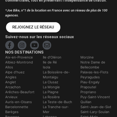
commerciales, tout en préservant l’indépendance de chacun.
*Joe Bike, n°1 de la location en France avec un réseau de plus de 100
agences.
REJOIGNEZ LE RÉSEAU
Suivez-nous sur les réseaux sociaux
NOS DESTINATIONS
Aix-en-Provence
Ile d'Oléron
Morzine
Albiez-Montrond
Ile de Ré
Notre Dame de
Allos
Isola
Bellecombe
Alpe d'huez
La Boissière-de-
Palavas-les-Flots
Angles
Montaigu
Peyragudes
Anglet
La Clusaz
Piau-Engaly
Arcachon
La Mongie
Prapoutel
Arêches-Beaufort
La Plagne
Propriano
Arvieux
La Rosière
Puy-Saint-Vincent
Auris-en-Oisans
La Teste-de-Buch
Quillan
Barcelonnette
La Tranche-sur-
Saint-Jean-de-Sixt
Barèges
Mer
Saint-Lary-Soulan
Bayonne
Labenne
Saint-Malo