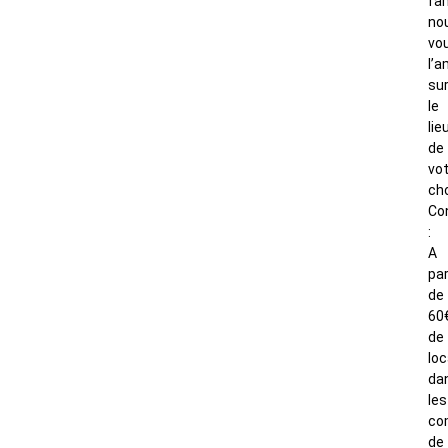
fam
no
vo
l’
su
le
lie
de
vo
cho
Co
:
A
par
de
60
de
loc
da
les
co
de