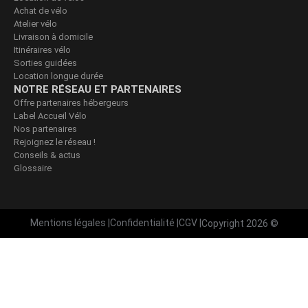
Achat de vélo
Atelier vélo
Livraison à domicile
Itinéraires vélo
Sorties guidées
Location longue durée
NOTRE RÉSEAU ET PARTENAIRES
Offre partenaires hébergeurs
Label Accueil Vélo
Nos partenaires
Rejoignez le réseau !
Conseils & actus
Glossaire
Mentions légales
|
Confidentialité
|
CGV
|
Copyright 2026 ©