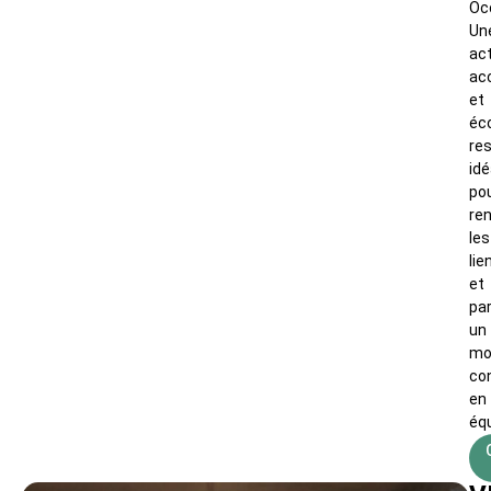
Occ
Un
act
ac
et
éc
re
idé
po
re
les
lie
et
pa
un
mo
con
en
équ