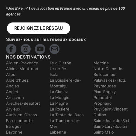
*Joe Bike, n°1 de la location en France avec un réseau de plus de 100
agences.
REJOIGNEZ LE RÉSEAU
Suivez-nous sur les réseaux sociaux
NOS DESTINATIONS
Aix-en-Provence
Ile d'Oléron
Morzine
Albiez-Montrond
Ile de Ré
Notre Dame de
Allos
Isola
Bellecombe
Alpe d'huez
La Boissière-de-
Palavas-les-Flots
Angles
Montaigu
Peyragudes
Anglet
La Clusaz
Piau-Engaly
Arcachon
La Mongie
Prapoutel
Arêches-Beaufort
La Plagne
Propriano
Arvieux
La Rosière
Puy-Saint-Vincent
Auris-en-Oisans
La Teste-de-Buch
Quillan
Barcelonnette
La Tranche-sur-
Saint-Jean-de-Sixt
Barèges
Mer
Saint-Lary-Soulan
Bayonne
Labenne
Saint-Malo