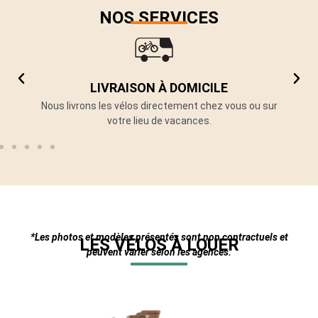
NOS SERVICES
LIVRAISON À DOMICILE
 :
Nous livrons les vélos directement chez vous ou sur
E
votre lieu de vacances.
*Les photos et modèles présentés sont non contractuels et
LES VÉLOS À LOUER
peuvent varier selon les agences.