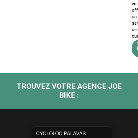
vo
off
un
se
de
qua
TROUVEZ VOTRE AGENCE JOE
BIKE :
CYCLOLOC PALAVAS