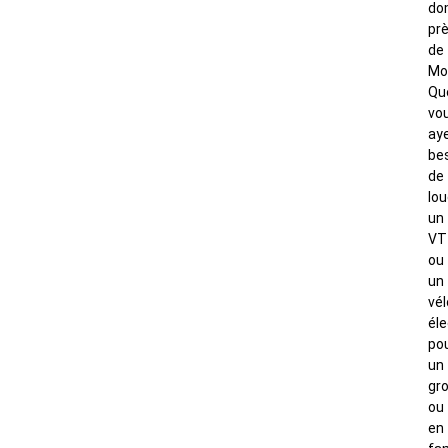
do
pr
de
Mon
Qu
vo
ay
be
de
lou
un
VT
ou
un
vél
éle
po
un
gr
ou
en