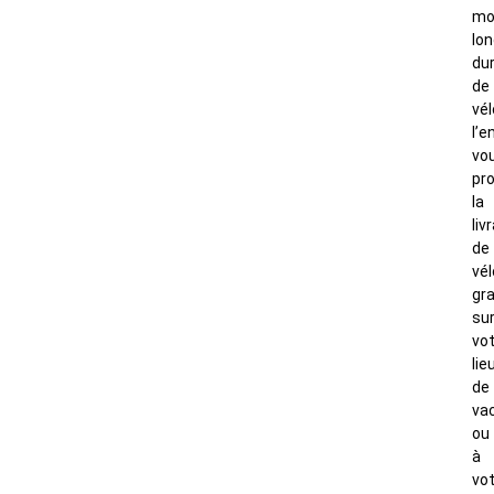
mo
lo
du
de
vél
l’e
vo
pr
la
liv
de
vé
gra
su
vo
lie
de
va
ou
à
vo