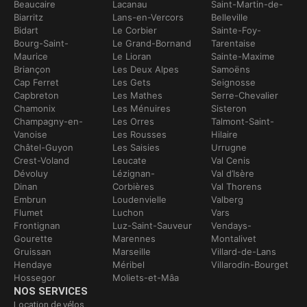
Beaucaire
Lacanau
Saint-Martin-de-
Biarritz
Lans-en-Vercors
Belleville
Bidart
Le Corbier
Sainte-Foy-
Bourg-Saint-
Le Grand-Bornand
Tarentaise
Maurice
Le Lioran
Sainte-Maxime
Briançon
Les Deux Alpes
Samoëns
Cap Ferret
Les Gets
Seignosse
Capbreton
Les Mathes
Serre-Chevalier
Chamonix
Les Ménuires
Sisteron
Champagny-en-
Les Orres
Talmont-Saint-
Vanoise
Les Rousses
Hilaire
Châtel-Guyon
Les Saisies
Urrugne
Crest-Voland
Leucate
Val Cenis
Dévoluy
Lézignan-
Val d’Isère
Dinan
Corbières
Val Thorens
Embrun
Loudenvielle
Valberg
Flumet
Luchon
Vars
Frontignan
Luz-Saint-Sauveur
Vendays-
Gourette
Marennes
Montalivet
Gruissan
Marseille
Villard-de-Lans
Hendaye
Méribel
Villarodin-Bourget
Hossegor
Moliets-et-Mâa
NOS SERVICES
Location de vélos