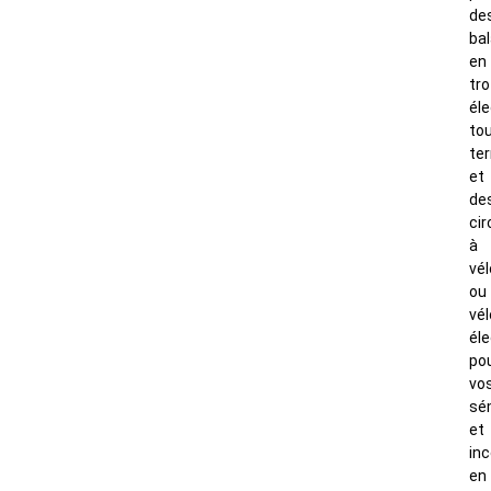
de
ba
en
tro
éle
to
ter
et
de
cir
à
vél
ou
vél
éle
po
vo
sé
et
in
en