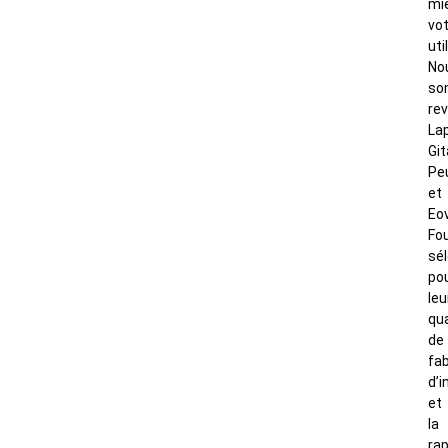
mi
vo
uti
No
so
re
Lap
Git
Pe
et
Eov
Fo
sé
po
leu
qua
de
fab
d’i
et
la
rap