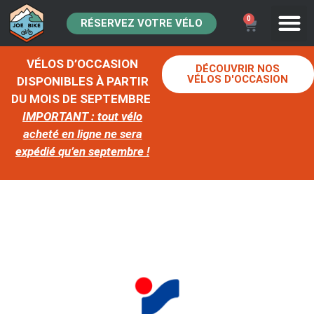
0
RÉSERVEZ VOTRE VÉLO
VÉLOS D’OCCASION
DÉCOUVRIR NOS
VÉLOS D'OCCASION
DISPONIBLES À PARTIR
DU MOIS DE SEPTEMBRE
IMPORTANT : tout vélo
acheté en ligne ne sera
expédié qu’en septembre !