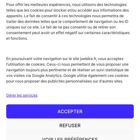
Embrun
Loudenvielle
Valberg
Pour offrir les meilleures expériences, nous utilisons des technologies
Flumet
Luchon
Vars
telles que les cookies pour stocker et/ou accéder aux informations des
Frontignan
Luz-Saint-Sauveur
Vendays-
appareils. Le fait de consentir à ces technologies nous permettra de
Gourette
Marennes
Montalivet
traiter des données telles que le comportement de navigation ou les ID
Gruissan
Marseille
Villard-de-Lans
uniques sur ce site. Le fait de ne pas consentir ou de retirer son
Hendaye
Méribel
Villarodin-Bourget
consentement peut avoir un effet négatif sur certaines caractéristiques
et fonctions.
Hossegor
Moliets-et-Mâa
NOS SERVICES
Location de vélos
Achat de vélo
En poursuivant votre navigation sur le site joebike.fr, vous acceptez
Atelier vélo
l’utilisation de cookies. Ceux-ci nous permettent de vous proposer une
Livraison à domicile
navigation toujours plus pertinente et de réaliser un suivi statistique de
Itinéraires vélo
vos visites via Google Analytics. Google utilise également ces cookies
Sorties guidées
pour vous proposer des publicités personnalisées sur d'autres sites.
Location longue durée
NOTRE RÉSEAU ET PARTENAIRES
Gérer les services
Offre partenaires hébergeurs
Label Accueil Vélo
Nos partenaires
ACCEPTER
Rejoignez le réseau !
Conseils & actus
REFUSER
Glossaire
VOIR LES PRÉFÉRENCES