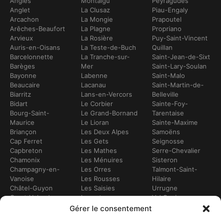
Angles
Montaigu
Peyragudes
Anglet
La Clusaz
Piau-Engaly
Arcachon
La Mongie
Prapoutel
Arêches-Beaufort
La Plagne
Propriano
Arvieux
La Rosière
Puy-Saint-Vincent
Auris-en-Oisans
La Teste-de-Buch
Quillan
Barcelonnette
La Tranche-sur-
Saint-Jean-de-Sixt
Barèges
Mer
Saint-Lary-Soulan
Bayonne
Labenne
Saint-Malo
Beaucaire
Lacanau
Saint-Martin-de-
Biarritz
Lans-en-Vercors
Belleville
Bidart
Le Corbier
Sainte-Foy-
Bourg-Saint-
Le Grand-Bornand
Tarentaise
Maurice
Le Lioran
Sainte-Maxime
Briançon
Les Deux Alpes
Samoëns
Cap Ferret
Les Gets
Seignosse
Capbreton
Les Mathes
Serre-Chevalier
Chamonix
Les Ménuires
Sisteron
Champagny-en-
Les Orres
Talmont-Saint-
Vanoise
Les Rousses
Hilaire
Châtel-Guyon
Les Saisies
Urrugne
Crest-Voland
Leucate
Val Cenis
Dévoluy
Lézignan-
Val d’Isère
Gérer le consentement
Dinan
Corbières
Val Thorens