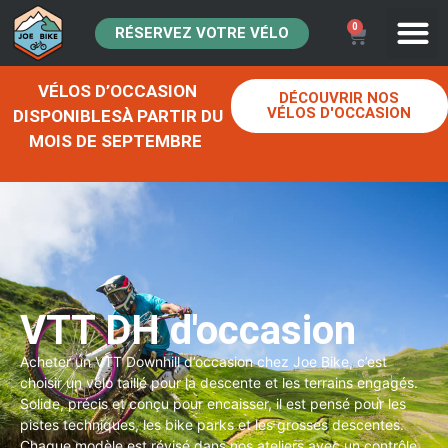
0
RÉSERVEZ VOTRE VÉLO
VÉLOS D’OCCASION
DÉCOUVRIR NOS
VÉLOS D'OCCASION
DISPONIBLESÀ PARTIR DU
MOIS DE SEPTEMBRE
VTT DH d'occasion
Acheter un VTT Downhill d’occasion chez Joe Bike, c’est
choisir un vélo taillé pour la descente et les terrains engagés.
Solide, précis et conçu pour encaisser, il est pensé pour les
pistes techniques, les bike parks et les grosses descentes.
Chaque modèle est révisé dans nos ateliers avec un contrôle