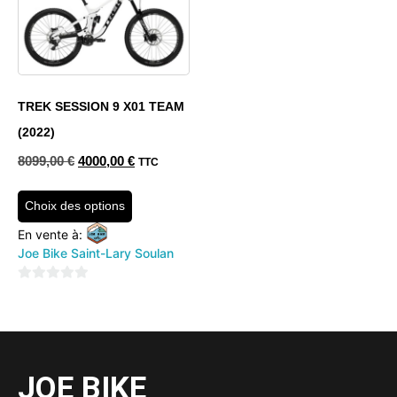
TREK SESSION 9 X01 TEAM
(2022)
8099,00
€
4000,00
€
TTC
Choix des options
En vente à:
Joe Bike Saint-Lary Soulan
0
sur
5
JOE BIKE