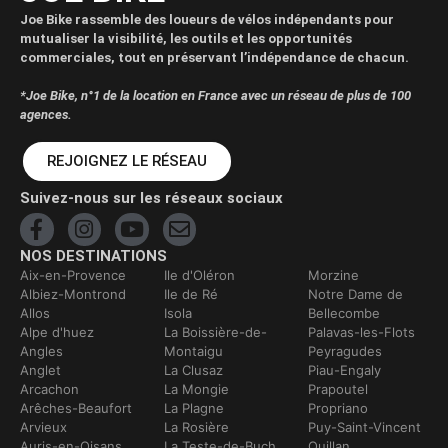
Joe Bike rassemble des loueurs de vélos indépendants pour
mutualiser la visibilité, les outils et les opportunités
commerciales, tout en préservant l’indépendance de chacun.
*Joe Bike, n°1 de la location en France avec un réseau de plus de 100
agences.
REJOIGNEZ LE RÉSEAU
Suivez-nous sur les réseaux sociaux
NOS DESTINATIONS
Aix-en-Provence
Ile d'Oléron
Morzine
Albiez-Montrond
Ile de Ré
Notre Dame de
Allos
Isola
Bellecombe
Alpe d'huez
La Boissière-de-
Palavas-les-Flots
Angles
Montaigu
Peyragudes
Anglet
La Clusaz
Piau-Engaly
Arcachon
La Mongie
Prapoutel
Arêches-Beaufort
La Plagne
Propriano
Arvieux
La Rosière
Puy-Saint-Vincent
Auris-en-Oisans
La Teste-de-Buch
Quillan