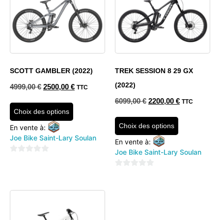
SCOTT GAMBLER (2022)
TREK SESSION 8 29 GX
(2022)
4999,00
€
2500,00
€
TTC
6099,00
€
2200,00
€
TTC
Choix des options
Choix des options
En vente à:
Joe Bike Saint-Lary Soulan
En vente à:
Joe Bike Saint-Lary Soulan
0
sur
0
5
sur
5