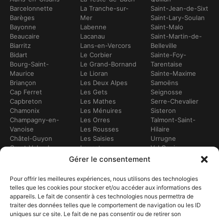
Barcelonnette
La Tranche-sur-
Saint-Jean-de-Sixt
Barèges
Mer
Saint-Lary-Soulan
Bayonne
Labenne
Saint-Malo
Beaucaire
Lacanau
Saint-Martin-de-
Biarritz
Lans-en-Vercors
Belleville
Bidart
Le Corbier
Sainte-Foy-
Bourg-Saint-
Le Grand-Bornand
Tarentaise
Maurice
Le Lioran
Sainte-Maxime
Briançon
Les Deux Alpes
Samoëns
Cap Ferret
Les Gets
Seignosse
Capbreton
Les Mathes
Serre-Chevalier
Chamonix
Les Ménuires
Sisteron
Champagny-en-
Les Orres
Talmont-Saint-
Vanoise
Les Rousses
Hilaire
Châtel-Guyon
Les Saisies
Urrugne
Crest-Voland
Leucate
Val Cenis
Dévoluy
Lézignan-
Val d’Isère
Gérer le consentement
Dinan
Corbières
Val Thorens
Embrun
Loudenvielle
Valberg
Pour offrir les meilleures expériences, nous utilisons des technologies
Flumet
Luchon
Vars
telles que les cookies pour stocker et/ou accéder aux informations des
Frontignan
Luz-Saint-Sauveur
Vendays-
appareils. Le fait de consentir à ces technologies nous permettra de
Gourette
Marennes
Montalivet
traiter des données telles que le comportement de navigation ou les ID
Gruissan
Marseille
Villard-de-Lans
uniques sur ce site. Le fait de ne pas consentir ou de retirer son