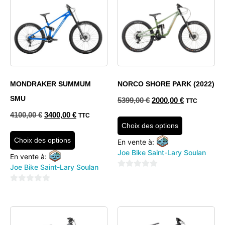
MONDRAKER SUMMUM
NORCO SHORE PARK (2022)
SMU
5399,00
€
2000,00
€
TTC
4100,00
€
3400,00
€
TTC
Choix des options
Choix des options
En vente à:
Joe Bike Saint-Lary Soulan
En vente à:
Joe Bike Saint-Lary Soulan
0
sur
0
5
sur
5