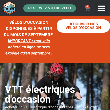
0
RÉSERVEZ VOTRE VÉLO
VÉLOS D’OCCASION
DÉCOUVRIR NOS
VÉLOS D'OCCASION
DISPONIBLES À PARTIR
DU MOIS DE SEPTEMBRE
IMPORTANT : tout vélo
acheté en ligne ne sera
expédié qu’en septembre !
VTT électriques
d'occasion
Acheter un VTT électrique d’occasion chez Joe Bike, c’est