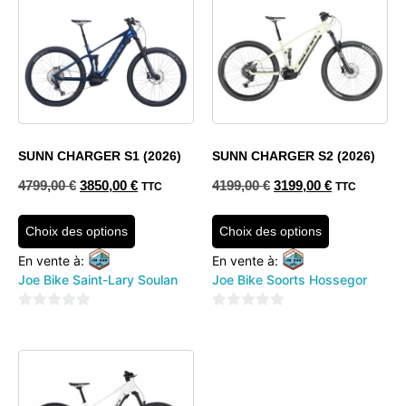
SUNN CHARGER S1 (2026)
SUNN CHARGER S2 (2026)
4799,00
€
3850,00
€
4199,00
€
3199,00
€
TTC
TTC
Choix des options
Choix des options
En vente à:
En vente à:
Joe Bike Saint-Lary Soulan
Joe Bike Soorts Hossegor
0
0
sur
sur
5
5