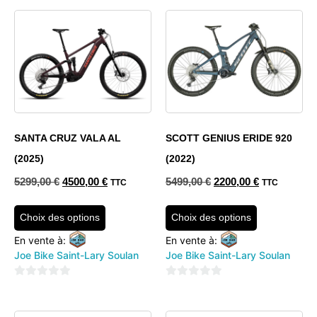
sur
5
SANTA CRUZ VALA AL
SCOTT GENIUS ERIDE 920
(2025)
(2022)
5299,00
€
4500,00
€
5499,00
€
2200,00
€
TTC
TTC
Choix des options
Choix des options
En vente à:
En vente à:
Joe Bike Saint-Lary Soulan
Joe Bike Saint-Lary Soulan
0
0
sur
sur
5
5