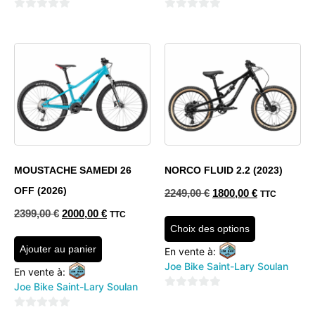
0
0
sur
sur
5
5
MOUSTACHE SAMEDI 26
NORCO FLUID 2.2 (2023)
OFF (2026)
2249,00
€
1800,00
€
TTC
2399,00
€
2000,00
€
TTC
Choix des options
Ajouter au panier
En vente à:
Joe Bike Saint-Lary Soulan
En vente à:
Joe Bike Saint-Lary Soulan
0
sur