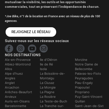
mutualiser la visibilité, les outils et les opportunités
commerciales, tout en préservant l’indépendance de chacun.
*Joe Bike, n°1 de la location en France avec un réseau de plus de 100
agences.
REJOIGNEZ LE RÉSEAU
Suivez-nous sur les réseaux sociaux
NOS DESTINATIONS
Aix-en-Provence
Ile d'Oléron
Morzine
Albiez-Montrond
Ile de Ré
Notre Dame de
Allos
Isola
Bellecombe
Alpe d'huez
La Boissière-de-
Palavas-les-Flots
Angles
Montaigu
Peyragudes
Anglet
La Clusaz
Piau-Engaly
Arcachon
La Mongie
Prapoutel
Arêches-Beaufort
La Plagne
Propriano
Arvieux
La Rosière
Puy-Saint-Vincent
Auris-en-Oisans
La Teste-de-Buch
Quillan
Barcelonnette
La Tranche-sur-
Saint-Jean-de-Sixt