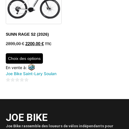
SUNN RAGE S2 (2026)
2899,00
€
2200,00
€
TTC
Choix des options
En vente à:
Joe Bike Saint-Lary Soulan
0
sur
5
JOE BIKE
Joe Bike rassemble des loueurs de vélos indépendants pour