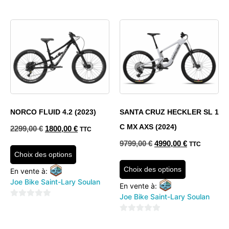
0
5
sur
5
NORCO FLUID 4.2 (2023)
SANTA CRUZ HECKLER SL 1
C MX AXS (2024)
2299,00
€
1800,00
€
TTC
9799,00
€
4990,00
€
TTC
Choix des options
Choix des options
En vente à:
Joe Bike Saint-Lary Soulan
En vente à:
Joe Bike Saint-Lary Soulan
0
sur
0
5