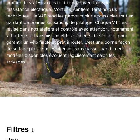
profiter de vraies sorties tout-terrain avec l’aide de
l’assistance électrique. Montées, sentiers, terrains plus
techniques… le VAE rend les parcours plus accessibles tout en
gardant de bonnes sensations de pilotage. Chaque VTT est
révisé dans nos ateliers et contrôlé avec attention, notamment
la batterie, la transmission et les éléments de sécurité, pour
garantir un vélo fiable et prêt à rouler. C’est une bonne façon
de se faire plaisir sur les chemins sans passer par du neuf. Les
modèles disponibles évoluent régulièrement selon les
arrivages.
Filtres ↓