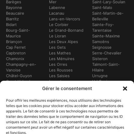
Barèges
Mer
Saint-Lary-Soulan
Bayonne
Labenne
Saint-Malo
Beaucaire
Lacanau
Saint-Martin-de-
Biarritz
Lans-en-Vercors
Belleville
Bidart
Le Corbier
Sainte-Foy-
Bourg-Saint-
Le Grand-Bornand
Tarentaise
Maurice
Le Lioran
Sainte-Maxime
Briançon
Les Deux Alpes
Samoëns
Cap Ferret
Les Gets
Seignosse
Capbreton
Les Mathes
Serre-Chevalier
Chamonix
Les Ménuires
Sisteron
Champagny-en-
Les Orres
Talmont-Saint-
Vanoise
Les Rousses
Hilaire
Châtel-Guyon
Les Saisies
Urrugne
Crest-Voland
Leucate
Val Cenis
Dévoluy
Lézignan-
Val d’Isère
Gérer le consentement
Dinan
Corbières
Val Thorens
Embrun
Loudenvielle
Valberg
Pour offrir les meilleures expériences, nous utilisons des technologies
Flumet
Luchon
Vars
telles que les cookies pour stocker et/ou accéder aux informations des
Frontignan
Luz-Saint-Sauveur
Vendays-
appareils. Le fait de consentir à ces technologies nous permettra de
Gourette
Marennes
Montalivet
traiter des données telles que le comportement de navigation ou les ID
Gruissan
Marseille
Villard-de-Lans
uniques sur ce site. Le fait de ne pas consentir ou de retirer son
Hendaye
Méribel
Villarodin-Bourget
consentement peut avoir un effet négatif sur certaines caractéristiques
Hossegor
Moliets-et-Mâa
et fonctions.